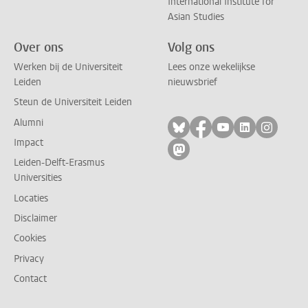
International Institute for
Asian Studies
Over ons
Volg ons
Werken bij de Universiteit
Lees onze wekelijkse
Leiden
nieuwsbrief
Steun de Universiteit Leiden
Alumni
Volg ons op bluesky
Volg ons op facebo
Volg ons op yo
Volg ons op
Volg on
Impact
Volg ons op mastodon
Leiden-Delft-Erasmus
Universities
Locaties
Disclaimer
Cookies
Privacy
Contact