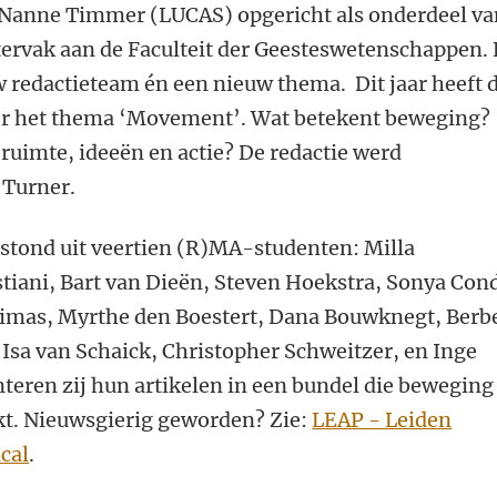
 Nanne Timmer (LUCAS) opgericht als onderdeel va
tervak aan de Faculteit der Geesteswetenschappen. 
w redactieteam én een nieuw thema. Dit jaar heeft 
ver het thema ‘Movement’. Wat betekent beweging?
 ruimte, ideeën en actie? De redactie werd
 Turner.
bestond uit veertien (R)MA-studenten: Milla
stiani, Bart van Dieën, Steven Hoekstra, Sonya Con
zimas, Myrthe den Boestert, Dana Bouwknegt, Berb
 Isa van Schaick, Christopher Schweitzer, en Inge
nteren zij hun artikelen in een bundel die beweging
t. Nieuwsgierig geworden? Zie:
LEAP - Leiden
cal
.