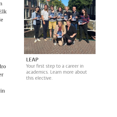
n
Elk
de
LEAP
Your first step to a career in
dro
academics. Learn more about
er
this elective.
 in