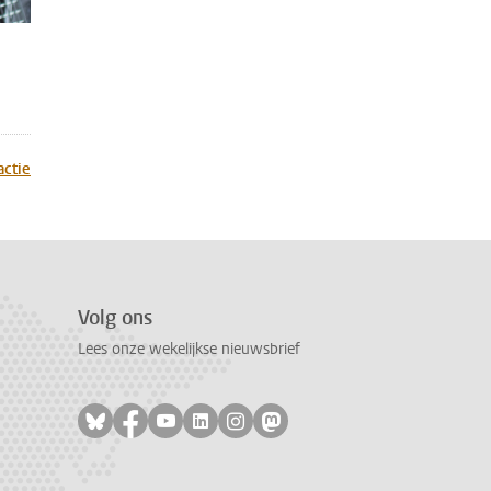
actie
Volg ons
Lees onze wekelijkse nieuwsbrief
Volg ons op bluesky
Volg ons op facebook
Volg ons op youtube
Volg ons op linkedin
Volg ons op instagram
Volg ons op mastodon