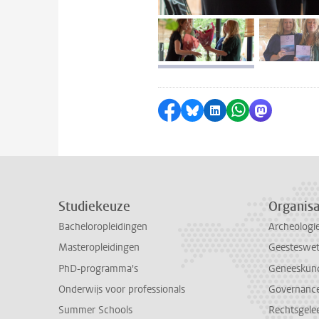
afbeelding 1
a
Delen op Facebook
Delen via Bluesky
Delen op LinkedI
Delen via Wh
Delen via
Studiekeuze
Organisa
Bacheloropleidingen
Archeologi
Masteropleidingen
Geesteswe
PhD-programma's
Geneeskun
Onderwijs voor professionals
Governance 
Summer Schools
Rechtsgele