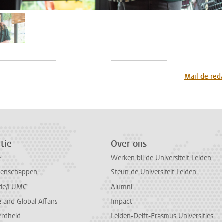
fbeelding 2
n
atsApp
 Mastodon
Mail de red
tie
Over ons
e
Werken bij de Universiteit Leiden
tenschappen
Steun de Universiteit Leiden
de/LUMC
Alumni
and Global Affairs
Impact
erdheid
Leiden-Delft-Erasmus Universities