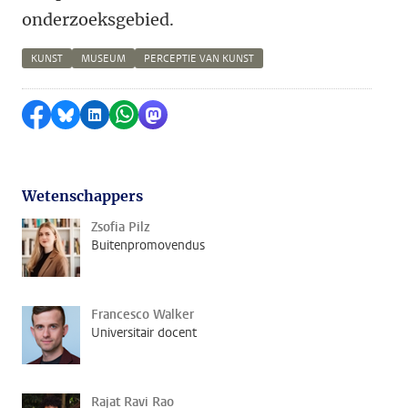
onderzoeksgebied.
KUNST
MUSEUM
PERCEPTIE VAN KUNST
Delen op Facebook
Delen via Bluesky
Delen op LinkedIn
Delen via WhatsApp
Delen via Mastodon
Wetenschappers
Zsofia Pilz
Buitenpromovendus
Francesco Walker
Universitair docent
Rajat Ravi Rao