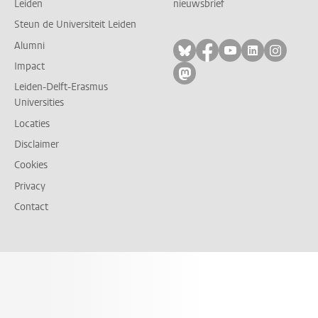
Leiden
nieuwsbrief
Steun de Universiteit Leiden
Alumni
Volg ons op bluesky
Volg ons op facebo
Volg ons op yo
Volg ons op
Volg on
Impact
Volg ons op mastodon
Leiden-Delft-Erasmus
Universities
Locaties
Disclaimer
Cookies
Privacy
Contact