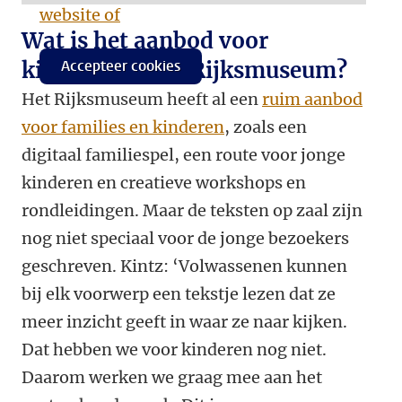
website of
Wat is het aanbod voor
kinderen in het Rijksmuseum?
Accepteer cookies
Het Rijksmuseum heeft al een
ruim aanbod
voor families en kinderen
, zoals een
digitaal familiespel, een route voor jonge
kinderen en creatieve workshops en
rondleidingen. Maar de teksten op zaal zijn
nog niet speciaal voor de jonge bezoekers
geschreven. Kintz: ‘Volwassenen kunnen
bij elk voorwerp een tekstje lezen dat ze
meer inzicht geeft in waar ze naar kijken.
Dat hebben we voor kinderen nog niet.
Daarom werken we graag
mee aan het