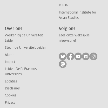
ICLON
International Institute for
Asian Studies
Over ons
Volg ons
Werken bij de Universiteit
Lees onze wekelijkse
Leiden
nieuwsbrief
Steun de Universiteit Leiden
Alumni
Volg ons op bluesky
Volg ons op facebo
Volg ons op yo
Volg ons op
Volg on
Impact
Volg ons op mastodon
Leiden-Delft-Erasmus
Universities
Locaties
Disclaimer
Cookies
Privacy