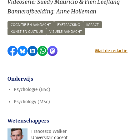
Videoserie: Suédy Mauricio
& Fien Leeflang
Bannerafbeelding: Anne Holleman
COGNITIE EN AANDACHT
EYETRACKING
IMPACT
KUNST EN CULTUUR
VISUELE AANDACHT
Delen op Facebook
Delen via Bluesky
Delen op LinkedIn
Delen via WhatsApp
Delen via Mastodon
Mail de redactie
Onderwijs
Psychologie (BSc)
Psychology (MSc)
Wetenschappers
Francesco Walker
Universitair docent