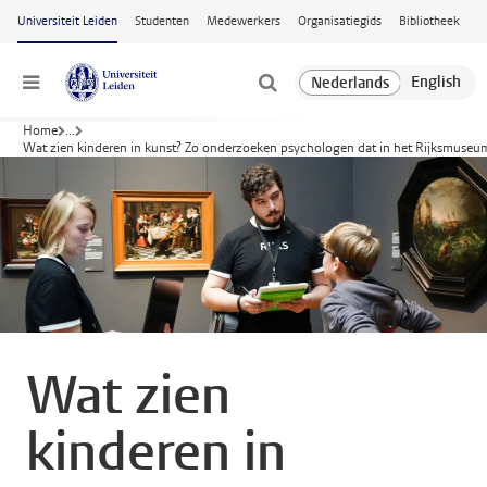
Ga naar hoofdinhoud
Universiteit Leiden
Studenten
Medewerkers
Organisatiegids
Bibliotheek
Menu
Home
...
Wat zien kinderen in kunst? Zo onderzoeken psychologen dat in het Rijksmuseu
Wat zien
kinderen in