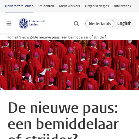
Ga naar hoofdinhoud
Universiteit Leiden
Studenten
Medewerkers
Organisatiegids
Bibliotheek
Menu
Home
Nieuws
De nieuwe paus: een bemiddelaar of strijder?
De nieuwe paus:
een bemiddelaar