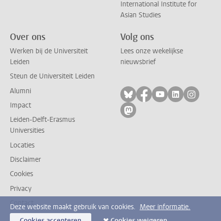
International Institute for
Asian Studies
Over ons
Volg ons
Werken bij de Universiteit
Lees onze wekelijkse
Leiden
nieuwsbrief
Steun de Universiteit Leiden
Alumni
Volg ons op bluesky
Volg ons op facebo
Volg ons op yo
Volg ons op
Volg on
Impact
Volg ons op mastodon
Leiden-Delft-Erasmus
Universities
Locaties
Disclaimer
Cookies
Privacy
Contact
Deze website maakt gebruik van cookies.
Meer informatie.
Cookies accepteren
Cookies weigeren