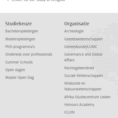
Studiekeuze
Organisatie
Bacheloropleidingen
Archeologie
Masteropleidingen
Geesteswetenschappen
PhD-programma's
Geneeskunde/LUMC
Onderwijs voor professionals
Governance and Global
Affairs
Summer Schools
Rechtsgeleerdheid
Open dagen
Sociale Wetenschappen
Master Open Dag
Wiskunde en
Natuurwetenschappen
Afrika-Studiecentrum Leiden
Honours Academy
ICLON