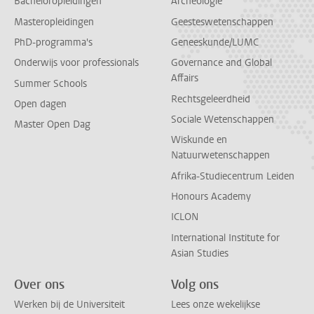
Bacheloropleidingen
Archeologie
Masteropleidingen
Geesteswetenschappen
PhD-programma's
Geneeskunde/LUMC
Onderwijs voor professionals
Governance and Global
Affairs
Summer Schools
Rechtsgeleerdheid
Open dagen
Sociale Wetenschappen
Master Open Dag
Wiskunde en
Natuurwetenschappen
Afrika-Studiecentrum Leiden
Honours Academy
ICLON
International Institute for
Asian Studies
Over ons
Volg ons
Werken bij de Universiteit
Lees onze wekelijkse