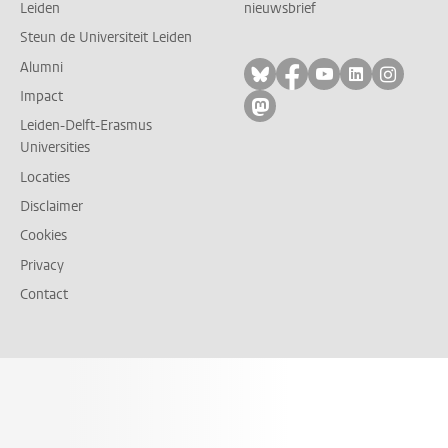
Leiden
nieuwsbrief
Steun de Universiteit Leiden
Alumni
Volg ons op bluesky
Volg ons op facebo
Volg ons op yo
Volg ons op
Volg on
Impact
Volg ons op mastodon
Leiden-Delft-Erasmus
Universities
Locaties
Disclaimer
Cookies
Privacy
Contact