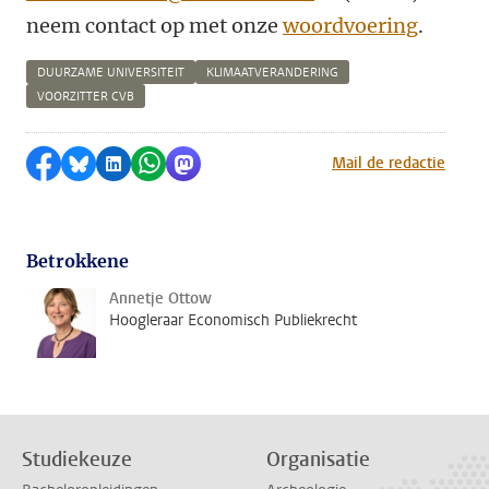
neem contact op met onze
woordvoering
.
DUURZAME UNIVERSITEIT
KLIMAATVERANDERING
VOORZITTER CVB
Delen op Facebook
Delen via Bluesky
Delen op LinkedIn
Delen via WhatsApp
Delen via Mastodon
Mail de redactie
Betrokkene
Annetje Ottow
Hoogleraar Economisch Publiekrecht
Studiekeuze
Organisatie