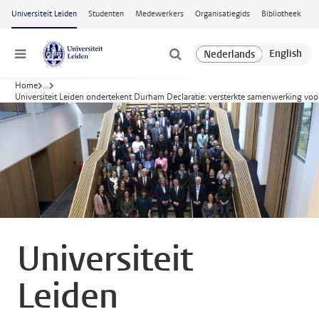
Ga naar hoofdinhoud
Universiteit Leiden
Studenten
Medewerkers
Organisatiegids
Bibliotheek
Menu
Home
...
Universiteit Leiden ondertekent Durham Declaratie: versterkte samenwerking voor
Universiteit
Leiden