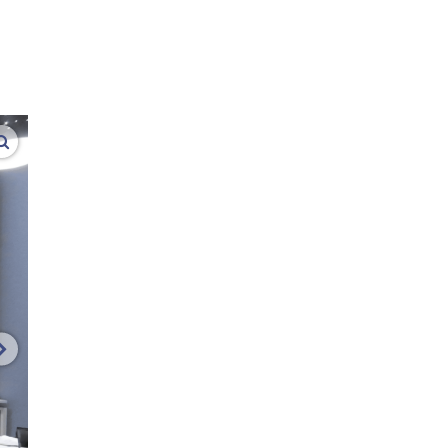
vergroot afbeeldingen
volgende afbeelding