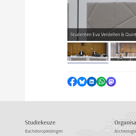
Studenten Eva Verdellen & Qui
afbeelding 1
a
Delen op Facebook
Delen via Bluesky
Delen op LinkedI
Delen via Wh
Delen via
Studiekeuze
Organisa
Bacheloropleidingen
Archeologi