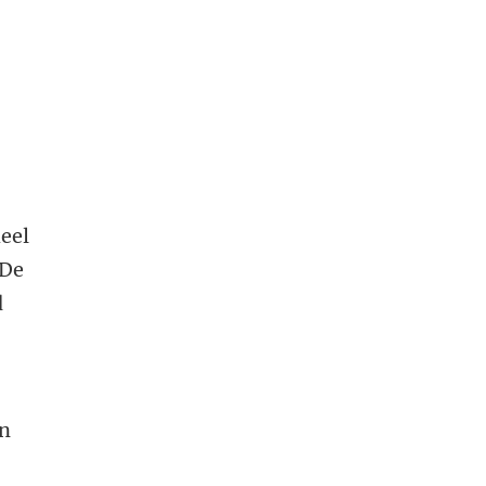
heel
‘De
d
en