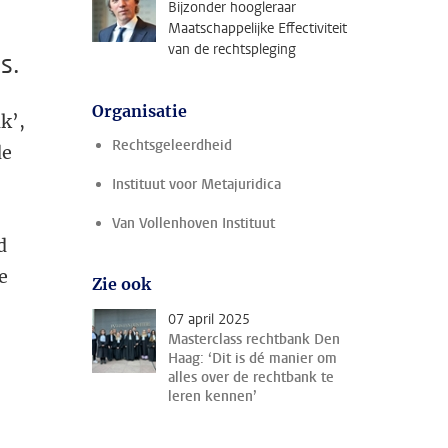
Bijzonder hoogleraar
Maatschappelijke Effectiviteit
van de rechtspleging
s.
Organisatie
k’,
Rechtsgeleerdheid
de
Instituut voor Metajuridica
t
Van Vollenhoven Instituut
d
e
Zie ook
07 april 2025
Masterclass rechtbank Den
Haag: ‘Dit is dé manier om
alles over de rechtbank te
leren kennen’