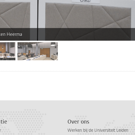
nten Heerma
fbeelding 2
afbeelding 3
n
atsApp
 Mastodon
tie
Over ons
e
Werken bij de Universiteit Leiden