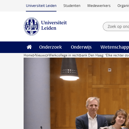
Ga naar hoofdinhoud
Universiteit Leiden
Studenten
Medewerkers
Organi
Zoek op on
Zoekterm
Onderzoek
Onderwijs
Wetenschapp
Home
Nieuws
Werkcollege in rechtbank Den Haag: ‘Elke rechter doe