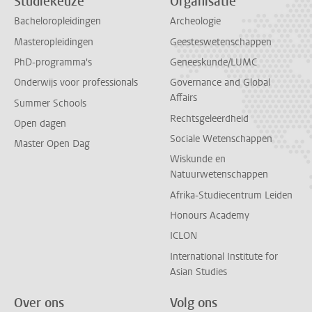
Studiekeuze
Organisatie
Bacheloropleidingen
Archeologie
Masteropleidingen
Geesteswetenschappen
PhD-programma's
Geneeskunde/LUMC
Onderwijs voor professionals
Governance and Global
Affairs
Summer Schools
Rechtsgeleerdheid
Open dagen
Sociale Wetenschappen
Master Open Dag
Wiskunde en
Natuurwetenschappen
Afrika-Studiecentrum Leiden
Honours Academy
ICLON
International Institute for
Asian Studies
Over ons
Volg ons