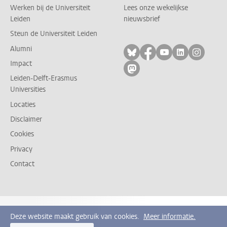
Werken bij de Universiteit
Lees onze wekelijkse
Leiden
nieuwsbrief
Steun de Universiteit Leiden
Alumni
Volg ons op bluesky
Volg ons op facebo
Volg ons op yo
Volg ons op
Volg on
Impact
Volg ons op mastodon
Leiden-Delft-Erasmus
Universities
Locaties
Disclaimer
Cookies
Privacy
Contact
Deze website maakt gebruik van cookies.
Meer informatie.