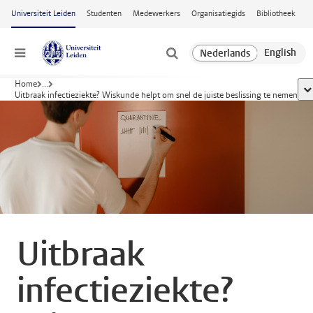
Ga naar hoofdinhoud
Universiteit Leiden
Studenten
Medewerkers
Organisatiegids
Bibliotheek
Menu
Home
...
to
Uitbraak infectieziekte? Wiskunde helpt om snel de juiste beslissing te nemen
Uitbraak
infectieziekte?