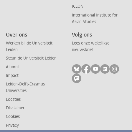
ICLON
International Institute for
Asian Studies
Over ons
Volg ons
Werken bij de Universiteit
Lees onze wekelijkse
Leiden
nieuwsbrief
Steun de Universiteit Leiden
Alumni
Volg ons op bluesky
Volg ons op facebo
Volg ons op yo
Volg ons op
Volg on
Impact
Volg ons op mastodon
Leiden-Delft-Erasmus
Universities
Locaties
Disclaimer
Cookies
Privacy