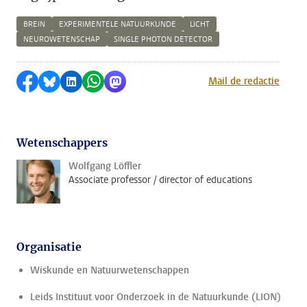
BREIN
EXPERIMENTELE NATUURKUNDE
LICHT
NEUROWETENSCHAP
SINGLE PHOTON DETECTOR
Delen op Facebook
Delen via Bluesky
Delen op LinkedIn
Delen via WhatsApp
Delen via Mastodon
Mail de redactie
Wetenschappers
Wolfgang Löffler
Associate professor / director of educations
Organisatie
Wiskunde en Natuurwetenschappen
Leids Instituut voor Onderzoek in de Natuurkunde (LION)