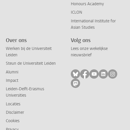
Honours Academy
ICLON
International Institute for
Asian Studies
Over ons
Volg ons
Werken bij de Universiteit
Lees onze wekelijkse
Leiden
nieuwsbrief
Steun de Universiteit Leiden
Alumni
Volg ons op bluesky
Volg ons op facebo
Volg ons op yo
Volg ons op
Volg on
Impact
Volg ons op mastodon
Leiden-Delft-Erasmus
Universities
Locaties
Disclaimer
Cookies
Privacy