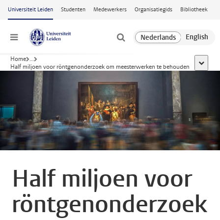
Ga naar hoofdinhoud
Universiteit Leiden
Studenten
Medewerkers
Organisatiegids
Bibliotheek
Menu
Home
...
toon all
Half miljoen voor röntgenonderzoek om meesterwerken te behouden
Half miljoen voor
röntgenonderzoek