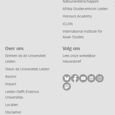
Natuurwetenschappen
Afrika-Studiecentrum Leiden
Honours Academy
ICLON
International Institute for
Asian Studies
Over ons
Volg ons
Werken bij de Universiteit
Lees onze wekelijkse
Leiden
nieuwsbrief
Steun de Universiteit Leiden
Alumni
Volg ons op bluesky
Volg ons op facebo
Volg ons op yo
Volg ons op
Volg on
Impact
Volg ons op mastodon
Leiden-Delft-Erasmus
Universities
Locaties
Disclaimer