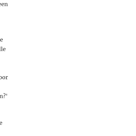
een
de
lle
oor
n?'
e