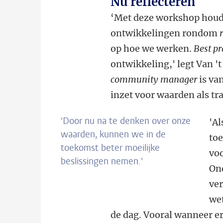
Nu reflecteren
‘Met deze workshop houde
ontwikkelingen rondom
op hoe we werken.
Best pr
ontwikkeling,' legt Van 't
community manager
is va
inzet voor waarden als tr
'Door nu na te denken over onze
'Al
waarden, kunnen we in de
to
toekomst beter moeilijke
voo
beslissingen nemen.'
Ond
ver
wet
de dag. Vooral wanneer er 