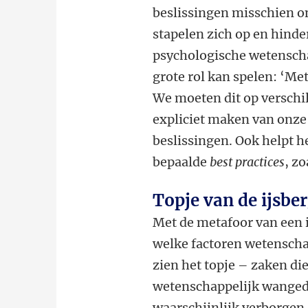
beslissingen misschien o
stapelen zich op en hind
psychologische wetenscha
grote rol kan spelen: ‘Me
We moeten dit op verschi
expliciet maken van onze
beslissingen. Ook helpt 
bepaalde
best practices
, z
Topje van de ijsbe
Met de metafoor van een i
welke factoren wetenschap
zien het topje – zaken di
wetenschappelijk wangedr
waarschijnlijk verborgen,