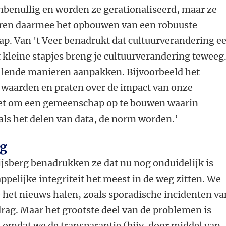
nbenullig en worden ze gerationaliseerd, maar ze
eren daarmee het opbouwen van een robuuste
p. Van 't Veer benadrukt dat cultuurverandering e
t kleine stapjes breng je cultuurverandering teweeg
llende manieren aanpakken. Bijvoorbeeld het
 waarden en praten over de impact van onze
het om een gemeenschap op te bouwen waarin
oals het delen van data, de norm worden.’
rg
jsberg benadrukken ze dat nu nog onduidelijk is
pelijke integriteit het meest in de weg zitten. We
e het nieuws halen, zoals sporadische incidenten va
ag. Maar het grootste deel van de problemen is
 omdat we de transparantie (bijv. door middel van