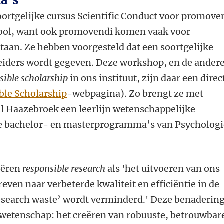
a's
soortgelijke cursus Scientific Conduct voor promove
ool, want ook promovendi komen vaak voor
staan. Ze hebben voorgesteld dat een soortgelijke
eiders wordt gegeven. Deze workshop, en de ander
sible scholarship
in ons instituut, zijn daar een direc
ble Scholarship
-
webpagina). Zo brengt ze met
al Haazebroek een leerlijn wetenschappelijke
r de bachelor- en masterprogramma’s van Psychologi
niëren
responsible research
als 'het uitvoeren van ons
reven naar verbeterde kwaliteit en efficiëntie in de
search waste’ wordt verminderd.' Deze benaderin
e wetenschap: het creëren van robuuste, betrouwbar