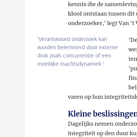
kennis die de samenlevin
kloof ontstaan tussen dit 
onderzoeker,' legt Van
't
'Verantwoord onderzoek kan
'D
worden belemmerd door externe
wer
druk zoals concurrentie of een
tem
moeilijke machtsdynamiek.'
'pu
fin
bel
varen op hun integriteit
Kleine beslissinge
Dagelijks nemen onderzoe
integriteit op den duur k