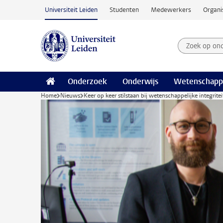
Ga naar hoofdinhoud
Universiteit Leiden
Studenten
Medewerkers
Organi
Zoek op on
Zoekterm
Onderzoek
Onderwijs
Wetenschapp
Home
Nieuws
Keer op keer stilstaan bij wetenschappelijke integrite