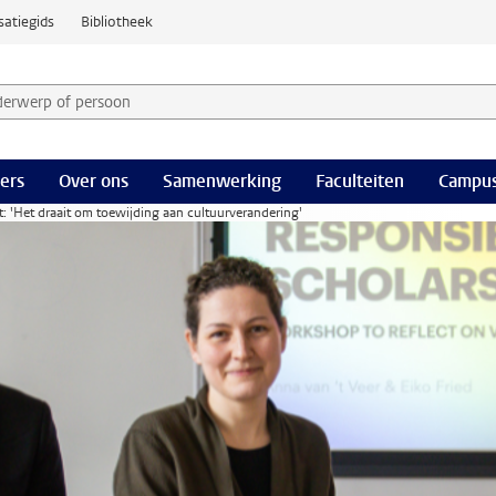
satiegids
Bibliotheek
derwerp of persoon en selecteer categorie
ers
Over ons
Samenwerking
Faculteiten
Campus
it: 'Het draait om toewijding aan cultuurverandering'