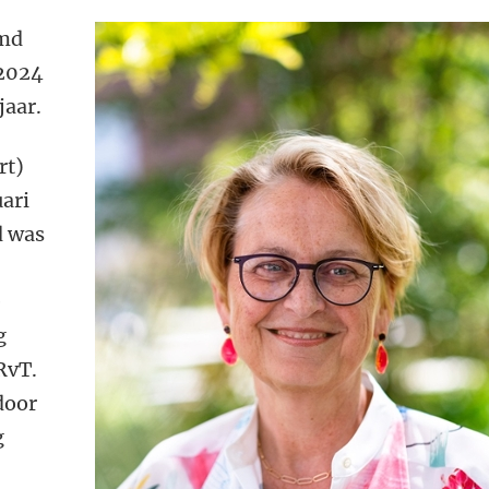
emd
 2024
jaar.
rt)
uari
d was
e
g
RvT.
door
g