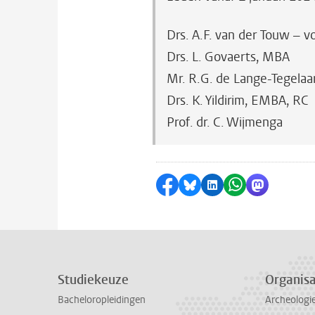
Drs. A.F. van der Touw – vo
Drs. L. Govaerts, MBA
Mr. R.G. de Lange-Tegelaa
Drs. K. Yildirim, EMBA, RC
Prof. dr. C. Wijmenga
Delen op Facebook
Delen via Bluesky
Delen op LinkedI
Delen via Wh
Delen via
Studiekeuze
Organisa
Bacheloropleidingen
Archeologi