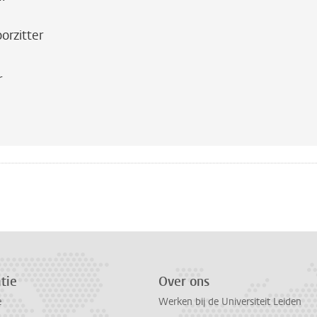
orzitter
r
n
atsApp
 Mastodon
tie
Over ons
e
Werken bij de Universiteit Leiden