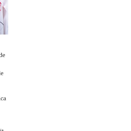
 de
de
ica