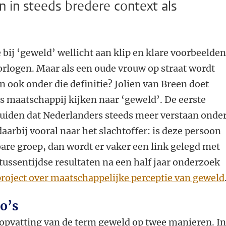
 in steeds bredere context als
e bij ‘geweld’ wellicht aan klip en klare voorbeelde
orlogen. Maar als een oude vrouw op straat wordt
n ook onder die definitie? Jolien van Breen doet
s maatschappij kijken naar ‘geweld’. De eerste
 duiden dat Nederlanders steeds meer verstaan onde
aarbij vooral naar het slachtoffer: is deze persoon
are groep, dan wordt er vaker een link gelegd met
 tussentijdse resultaten na een half jaar onderzoek
oject over maatschappelijke perceptie van geweld
o’s
opvatting van de term geweld op twee manieren. In