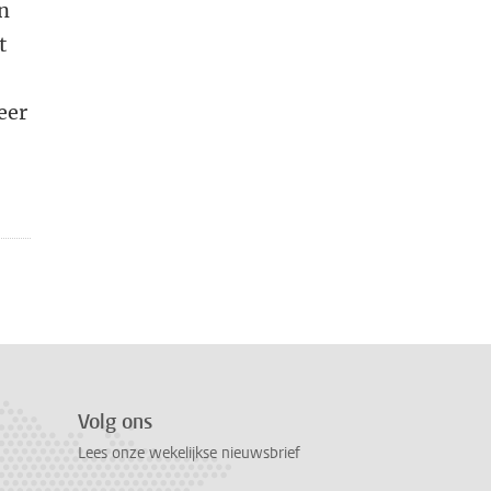
an
t
eer
Volg ons
Lees onze wekelijkse nieuwsbrief