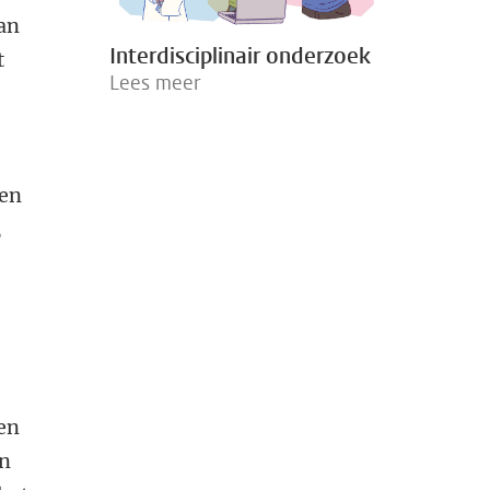
van
Interdisciplinair onderzoek
t
Lees meer
 en
,
en
an