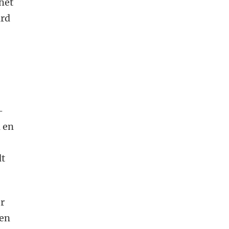
het
ard
-
d en
dt
er
nen