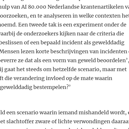
ehulp van AI 80.000 Nederlandse krantenartikelen 
 doorzoeken, en te analyseren in welke contexten he
oemd. Een tweede tak is een experiment onder de
arbij de onderzoekers kijken naar de criteria die
eslissen of een bepaald incident als gewelddadig
ensen lezen korte beschrijvingen van incidenten
everre ze dat als een vorm van geweld beoordelen’
bij gaat het steeds om hetzelfde scenario, maar met
ft die verandering invloed op de mate waarin
s gewelddadig bestempelen?’
ld een scenario waarin iemand mishandeld wordt, 
 het slachtoffer zware of lichte verwondingen daara