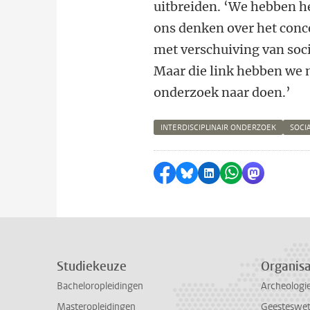
uitbreiden. ‘We hebben he
ons denken over het conce
met verschuiving van soc
Maar die link hebben we n
onderzoek naar doen.’
INTERDISCIPLINAIR ONDERZOEK
SOCI
Delen op Facebook
Delen via Bluesky
Delen op LinkedI
Delen via Wh
Delen via
Studiekeuze
Organisa
Bacheloropleidingen
Archeologi
Masteropleidingen
Geesteswe