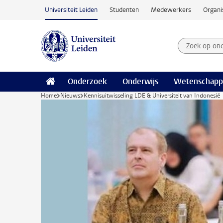
Ga naar hoofdinhoud
Universiteit Leiden
Studenten
Medewerkers
Organi
Zoek op on
Zoekterm
Onderzoek
Onderwijs
Wetenschapp
Home
Nieuws
Kennisuitwisseling LDE & Universiteit van Indonesië