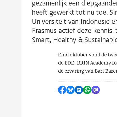
gezamenlijk een diepgaander 
heeft gewerkt tot nu toe. 
Universiteit van Indonesië e
Erasmus actief deze kennis
Smart, Healthy & Sustainabl
Eind oktober vond de twee
de LDE-BRIN Academy for 
de ervaring van Bart Bar
Delen op Facebook
Delen via Bluesky
Delen op LinkedI
Delen via Wh
Delen via