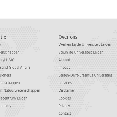
tie
Over ons
e
Werken bij de Universiteit Leiden
tenschappen
Steun de Universiteit Leiden
de/LUMC
Alumni
and Global Affairs
Impact
erdheid
Leiden-Delft-Erasmus Universities
tenschappen
Locaties
en Natuurwetenschappen
Disclaimer
diecentrum Leiden
Cookies
cademy
Privacy
Contact