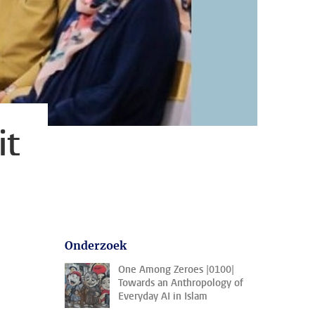
it
Onderzoek
One Among Zeroes |0100|
Towards an Anthropology of
Everyday AI in Islam