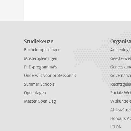
Studiekeuze
Organisa
Bacheloropleidingen
Archeologi
Masteropleidingen
Geesteswe
PhD-programma's
Geneeskun
Onderwijs voor professionals
Governance 
Summer Schools
Rechtsgele
Open dagen
Sociale We
Master Open Dag
Wiskunde 
Afrika-Stu
Honours A
ICLON