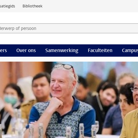
satiegids
Bibliotheek
derwerp of persoon en selecteer categorie
ers
Over ons
Samenwerking
Faculteiten
Campus