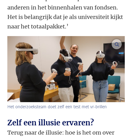
anderen in het binnenhalen van fondsen.
Het is belangrijk dat je als universiteit kijkt
naar het totaalpakket.’
vergroo
Het onderzoeksteam doet zelf een test met vr-brillen
Zelf een illusie ervaren?
Terug naar de illusie: hoe is het om over