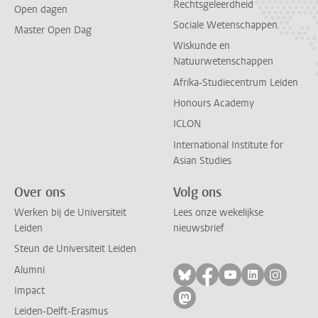
Rechtsgeleerdheid
Open dagen
Sociale Wetenschappen
Master Open Dag
Wiskunde en
Natuurwetenschappen
Afrika-Studiecentrum Leiden
Honours Academy
ICLON
International Institute for
Asian Studies
Over ons
Volg ons
Werken bij de Universiteit
Lees onze wekelijkse
Leiden
nieuwsbrief
Steun de Universiteit Leiden
Alumni
Volg ons op bluesky
Volg ons op facebo
Volg ons op yo
Volg ons op
Volg on
Impact
Volg ons op mastodon
Leiden-Delft-Erasmus