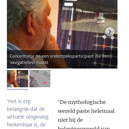
volgend
Concentratie bij een onderzoeksparticipant die een
navigatietest maakt
afbeelding 1
afbeelding 2
'Het is erg
‘De mythologische
belangrijk dat de
wereld paste helemaal
virtuele omgeving
niet bij de
herkenbaar is, de
belevingswereld van