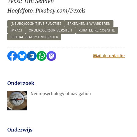
Tekst: Tim Senden
Hoofdfoto: Pixabay.com/Pexels
(NEURO)COGNITIEVE FUNCTIES
ERKENNEN & WAARDEREN
IMPACT
ONDERZOEKSUNIVERSITEIT
RUIMTELIJKE COGNITIE
VIRTUAL REALITY ONDERZOEK
Delen op Facebook
Delen via Bluesky
Delen op LinkedIn
Delen via WhatsApp
Delen via Mastodon
Mail de redactie
Onderzoek
Neuropsychology of navigation
Onderwijs