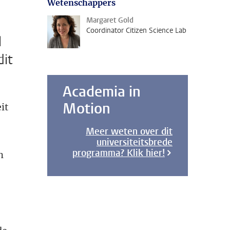
Wetenschappers
Margaret Gold
Coordinator Citizen Science Lab
l
dit
Academia in
Motion
it
Meer weten over dit
universiteitsbrede
programma? Klik hier!
n