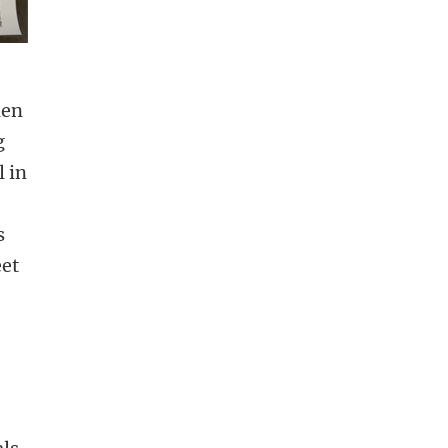
den
g
l in
s
eet