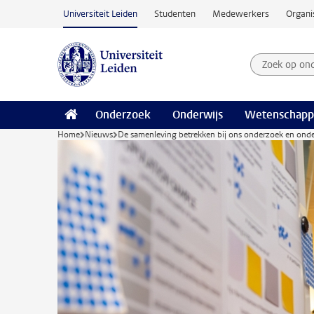
Ga naar hoofdinhoud
Universiteit Leiden
Studenten
Medewerkers
Organi
Zoek op on
Zoekterm
Onderzoek
Onderwijs
Wetenschapp
Home
Nieuws
De samenleving betrekken bij ons onderzoek en onderw