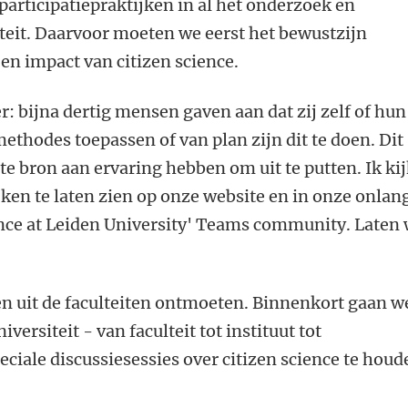
participatiepraktijken in al het onderzoek en
teit. Daarvoor moeten we eerst het bewustzijn
en impact van citizen science.
 bijna dertig mensen gaven aan dat zij zelf of hun
methodes toepassen of van plan zijn dit te doen. Dit
ote bron aan ervaring hebben om uit te putten. Ik ki
jken te laten zien op onze website en in onze onlan
ence at Leiden University' Teams community. Laten
en uit de faculteiten ontmoeten. Binnenkort gaan w
versiteit - van faculteit tot instituut tot
iale discussiesessies over citizen science te houd