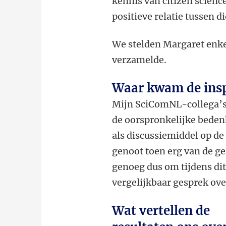
kennis van citizen scienc
positieve relatie tussen d
We stelden Margaret enkel
verzamelde.
Waar kwam de insp
Mijn SciComNL-collega’s 
de oorspronkelijke bedenk
als discussiemiddel op d
genoot toen erg van de g
genoeg dus om tijdens dit
vergelijkbaar gesprek over
Wat vertellen de