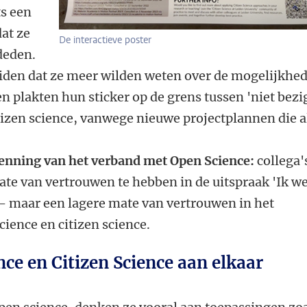
ts een
dat ze
De interactieve poster
 deden.
eiden dat ze meer wilden weten over de mogelijkhe
 plakten hun sticker op de grens tussen 'niet bezi
tizen science, vanwege nieuwe projectplannen die a
kenning van het verband met Open Science:
collega'
te van vertrouwen te hebben in de uitspraak 'Ik w
' - maar een lagere mate van vertrouwen in het
ience en citizen science.
nce en Citizen Science aan elkaar