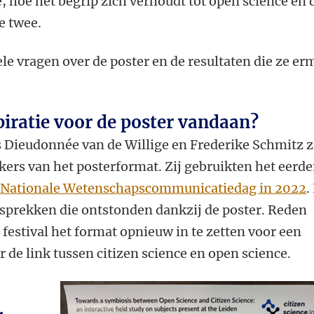
e, hoe het begrip zich verhoudt tot open science en 
ie twee.
e vragen over de poster en de resultaten die ze er
iratie voor de poster vandaan?
Dieudonnée van de Willige en Frederike Schmitz z
ers van het posterformat. Zij gebruikten het eerder
e
Nationale Wetenschapscommunicatiedag in 2022
.
esprekken die ontstonden dankzij de poster. Reden
 festival het format opnieuw in te zetten voor een
 de link tussen citizen science en open science.