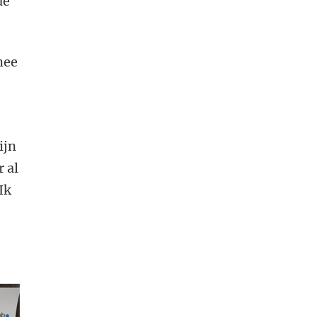
de
mee
ijn
 al
 Ik