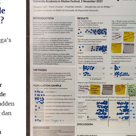
r
de
n?
ega's
e
r
ide
adden
r dan
n