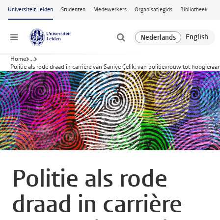
Ga naar hoofdinhoud
Universiteit Leiden
Studenten
Medewerkers
Organisatiegids
Bibliotheek
Menu
Home
...
Politie als rode draad in carrière van Saniye Çelik: van politievrouw tot hoogleraar 
Politie als rode
draad in carrière