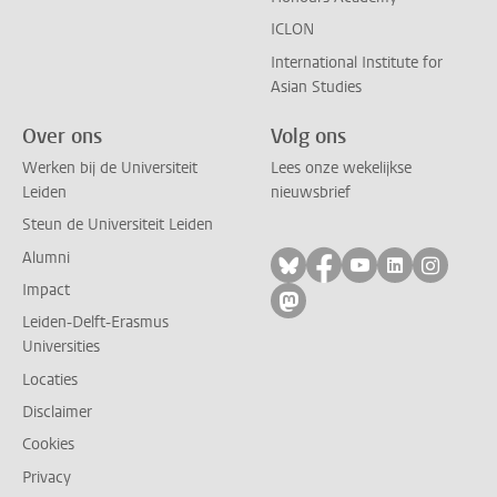
ICLON
International Institute for
Asian Studies
Over ons
Volg ons
Werken bij de Universiteit
Lees onze wekelijkse
Leiden
nieuwsbrief
Steun de Universiteit Leiden
Alumni
Volg ons op bluesky
Volg ons op facebo
Volg ons op yo
Volg ons op
Volg on
Impact
Volg ons op mastodon
Leiden-Delft-Erasmus
Universities
Locaties
Disclaimer
Cookies
Privacy