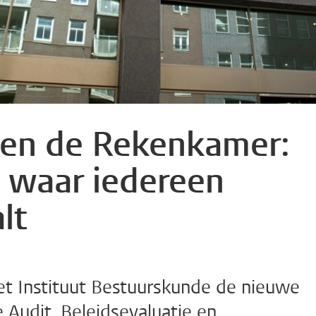
t en de Rekenkamer:
g waar iedereen
lt
het Instituut Bestuurskunde de nieuwe
e Audit, Beleidsevaluatie en