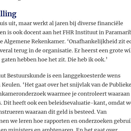
lling
uis uit, maar werkt al jaren bij diverse financiële
en is ook docent aan het FHR Instituut in Paramari
j de Algemene Rekenkamer. ‘Onafhankelijkheid zit e
overal terug in de organisatie. Er heerst een grote wi
 gaten hebben hoe het zit. Die heb ik ook.’
ituut Bestuurskunde is een langgekoesterde wens
 Keulen. ‘Het gaat over het snijvlak van de Publiek
enkameronderzoek waarmee je controleert waaraan
s. Dit heeft ook een beleidsevaluatie-kant, omdat w
strueren waaraan dit geld is besteed. Van
nen we leren hoe rapporten en onderzoeken gebrui
n ministers en ambtenaren. En het gaat over