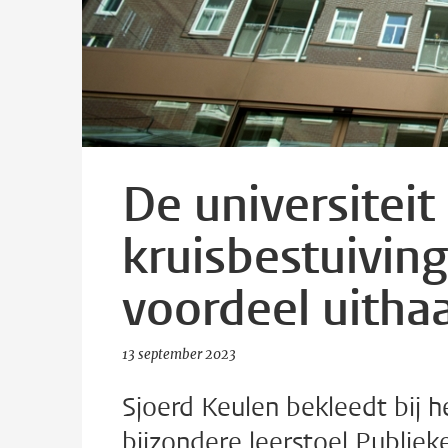
De universitei
kruisbestuivin
voordeel uithaa
13 september 2023
Sjoerd Keulen bekleedt bij 
bijzondere leerstoel Publiek