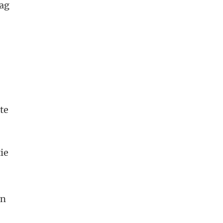
aag
te
ie
,
in