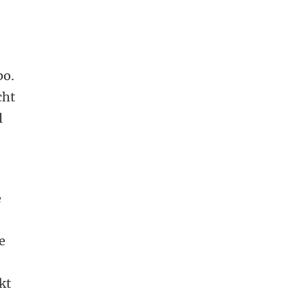
bo.
cht
l
e
e
kt