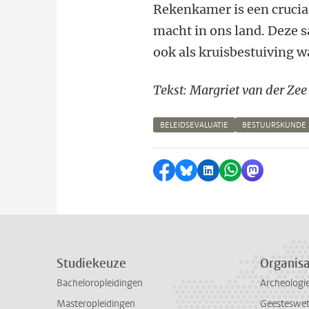
Rekenkamer is een crucia
macht in ons land. Deze s
ook als kruisbestuiving w
Tekst: Margriet van der Zee
BELEIDSEVALUATIE
BESTUURSKUNDE
Delen op Facebook
Delen via Bluesky
Delen op LinkedI
Delen via Wh
Delen via
Studiekeuze
Organisa
Bacheloropleidingen
Archeologi
Masteropleidingen
Geesteswe