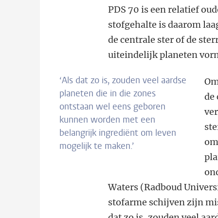
PDS 70 is een relatief oud
stofgehalte is daarom laa
de centrale ster of de ster
uiteindelijk planeten vo
‘Als dat zo is, zouden veel aardse
Om
planeten die in die zones
de 
ontstaan wel eens geboren
ve
kunnen worden met een
ste
belangrijk ingrediënt om leven
omg
mogelijk te maken.’
pl
on
Waters (Radboud Universi
stofarme schijven zijn mi
dat zo is, zouden veel aar