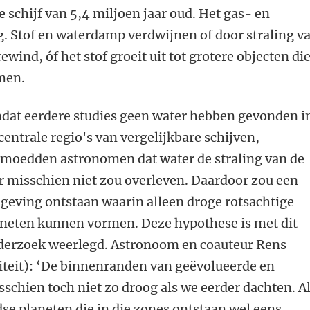
e schijf van 5,4 miljoen jaar oud. Het gas- en
g. Stof en waterdamp verdwijnen of door straling v
rewind, óf het stof groeit uit tot grotere objecten di
rmen.
dat eerdere studies geen water hebben gevonden i
centrale regio's van vergelijkbare schijven,
rmoedden astronomen dat water de straling van de
r misschien niet zou overleven. Daardoor zou een
eving ontstaan waarin alleen droge rotsachtige
aneten kunnen vormen. Deze hypothese is met dit
derzoek weerlegd. Astronoom en coauteur Rens
teit): ‘De binnenranden van geëvolueerde en
sschien toch niet zo droog als we eerder dachten. A
dse planeten die in die zones ontstaan wel eens