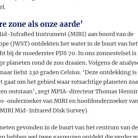
el.
re zone als onze aarde’
d-InfraRed Instrument (MIRI) aan boord van de
pe (JWST) ontdekten het water in de buurt van het
ht bij de moederster PDS 70. In ons zonnestelsel is 
ge planeten rond de zon draaien. Volgens de analyse
aar liefst 230 graden Celsius. ‘Deze ontdekking is
 gaat om het gebied waar rotsachtige planeten zoa
ken ontstaan’, zegt MPIA-directeur Thomas Henni
, co-onderzoeker van MIRI en hoofdonderzoeker va
IRI Mid-Infrared Disk Survey).
laneten gevonden in de buurt van het centrum van d
n hebben wel twee gasreuzen ontdekt die verder 