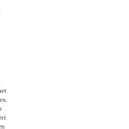
n
t
met
en.
s
ect
en