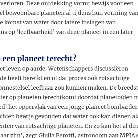
t verloren. Deze ontdekking vormt bewijs voor een
l bewoonbare planeten al tijdens hun vorming va
de komst van water door latere inslagen van
ns op ‘leefbaarheid’ van deze planeet in een later
een planeet terecht?
het leven op aarde. Wetenschappers discussiëren
de heeft bereikt en of dat proces ook rotsachtige
onnestelsel leefbaar zou kunnen maken. De breeds
water op planeten terechtkomt doordat planetoïden 
d’ het oppervlak van een jonge planeet bombarder
hien bewijs gevonden dat water ook kan dienen al
ënten van rotsachtige planeten. En zo kan het al dir
ar zijn', zegt Giulia Perotti, astronoom aan MPIA 