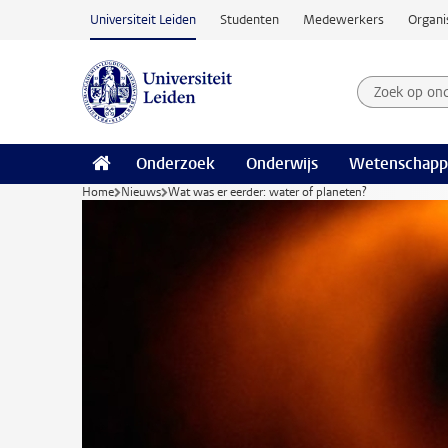
Ga naar hoofdinhoud
Universiteit Leiden
Studenten
Medewerkers
Organi
Zoek op on
Zoekterm
Onderzoek
Onderwijs
Wetenschapp
Home
Nieuws
Wat was er eerder: water of planeten?