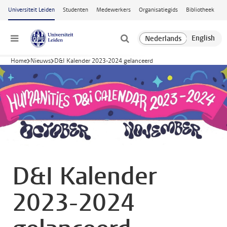
Ga naar hoofdinhoud
Universiteit Leiden
Studenten
Medewerkers
Organisatiegids
Bibliotheek
Menu
Home
Nieuws
D&I Kalender 2023-2024 gelanceerd
D&I Kalender
2023-2024