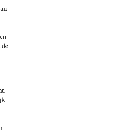
van
 en
 de
at.
jk
n