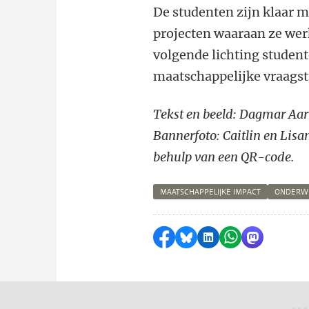
De studenten zijn klaar 
projecten waaraan ze werk
volgende lichting studen
maatschappelijke vraags
Tekst en beeld: Dagmar Aar
Bannerfoto: Caitlin en Lis
behulp van een QR-code.
MAATSCHAPPELIJKE IMPACT
ONDERWI
Delen op Facebook
Delen via Bluesky
Delen op LinkedI
Delen via Wh
Delen via