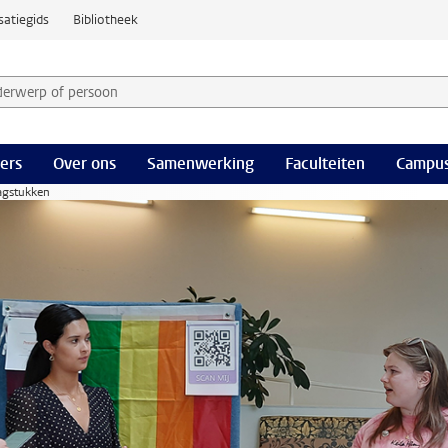
satiegids
Bibliotheek
derwerp of persoon en selecteer categorie
ers
Over ons
Samenwerking
Faculteiten
Campus
agstukken