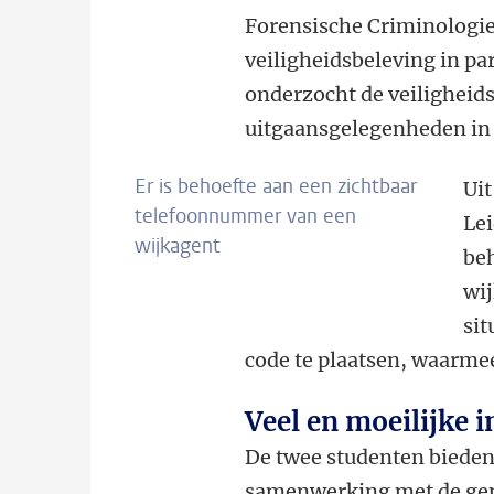
Forensische Criminologie 
veiligheidsbeleving in pa
onderzocht de veilighei
uitgaansgelegenheden in 
Er is behoefte aan een zichtbaar
Ui
telefoonnummer van een
Lei
wijkagent
beh
wij
sit
code te plaatsen, waarme
Veel en moeilijke i
De twee studenten bieden
samenwerking met de gem