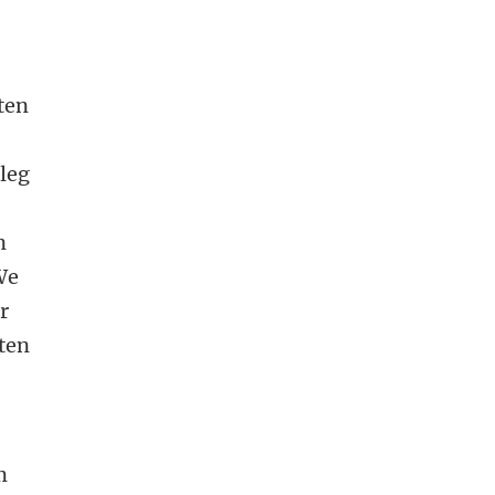
ten
tleg
n
 We
r
iten
m