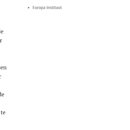
Europa Instituut
de
r
een
r
de
 te