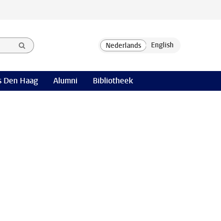
 Den Haag
Alumni
Bibliotheek