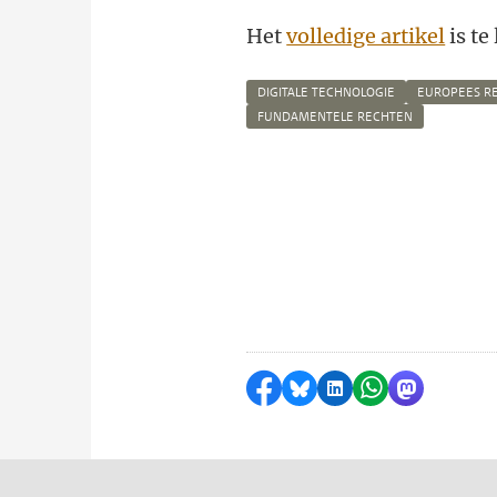
Het
volledige artikel
is te
DIGITALE TECHNOLOGIE
EUROPEES R
FUNDAMENTELE RECHTEN
Delen op Facebook
Delen via Bluesky
Delen op LinkedI
Delen via Wh
Delen via