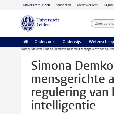
Ga naar hoofdinhoud
Universiteit Leiden
Studenten
Medewerkers
Organi
Zoek op on
Zoekterm
Onderzoek
Onderwijs
Wetenschapp
Home
Nieuws
Simona Demková bespreekt mensgerichte aanpak van d
Simona Demkov
mensgerichte a
regulering van
intelligentie