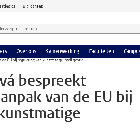
satiegids
Bibliotheek
derwerp of persoon en selecteer categorie
ers
Over ons
Samenwerking
Faculteiten
Campus
e EU bij regulering van kunstmatige intelligentie
á bespreekt
anpak van de EU bij
 kunstmatige