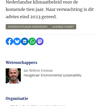
Nederlandse klimaatbeleid voor de
komende tien jaar. Naar verwachting is dit
advies eind 2023 gereed.
INTERDISCIPLINAIR ONDERZOEK
LIVEABLE PLANET
Delen op Facebook
Delen via Bluesky
Delen op LinkedIn
Delen via WhatsApp
Delen via Mastodon
Wetenschappers
Jan Willem Erisman
Hoogleraar Environmental sustainability
Organisatie