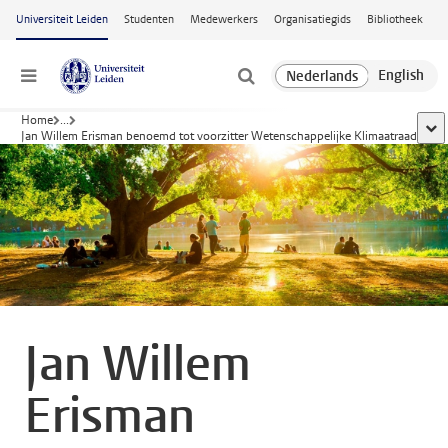
Ga naar hoofdinhoud
Universiteit Leiden
Studenten
Medewerkers
Organisatiegids
Bibliotheek
Menu
Home
...
toon
Jan Willem Erisman benoemd tot voorzitter Wetenschappelijke Klimaatraad
Jan Willem
Erisman