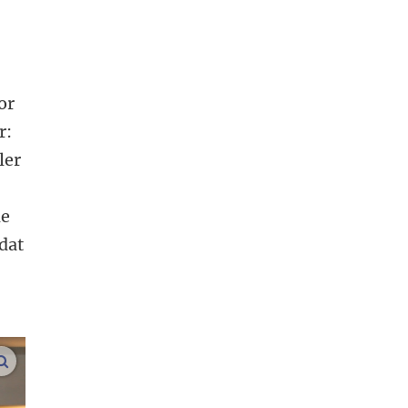
or
r:
ler
de
 dat
vergroot afbeeldingen