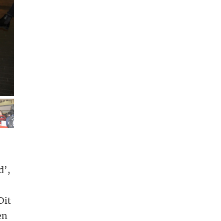
elding 5
d’,
Dit
en