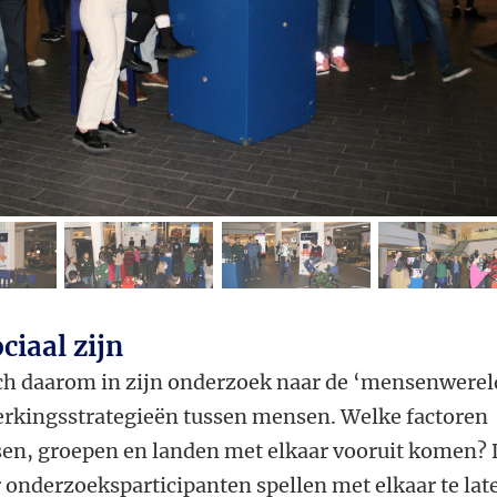
fbeelding 2
afbeelding 3
afbeelding 4
afbe
iaal zijn
h daarom in zijn onderzoek naar de ‘mensenwerel
rkingsstrategieën tussen mensen. Welke factoren
sen, groepen en landen met elkaar vooruit komen? 
r onderzoeksparticipanten spellen met elkaar te lat