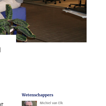
m
Wetenschappers
nt
Michiel van Elk