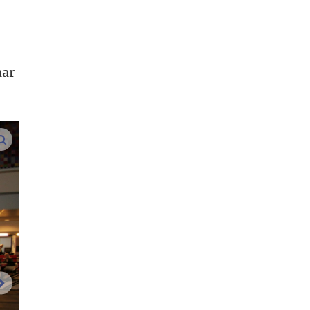
aar
vergroot afbeeldingen
volgende afbeelding