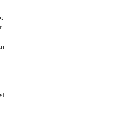
or
r
an
st