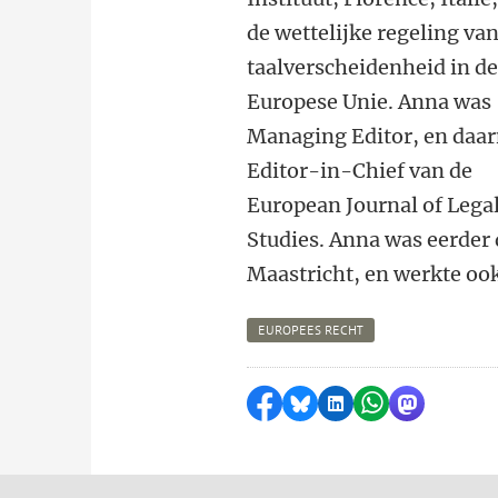
de wettelijke regeling va
taalverscheidenheid in d
Europese Unie. Anna was
Managing Editor, en daa
Editor-in-Chief van de
European Journal of Lega
Studies. Anna was eerder 
Maastricht, en werkte oo
EUROPEES RECHT
Delen op Facebook
Delen via Bluesky
Delen op LinkedI
Delen via Wh
Delen via