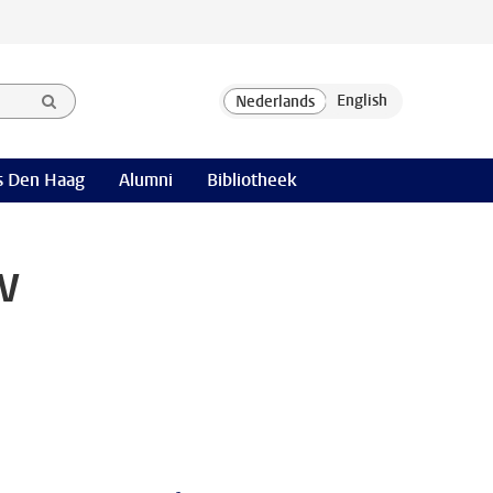
 Den Haag
Alumni
Bibliotheek
w