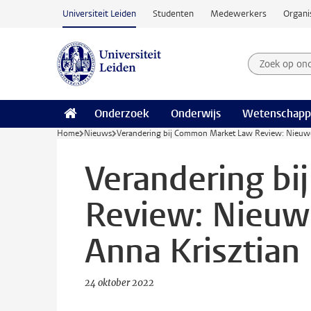
Ga naar hoofdinhoud
Universiteit Leiden
Studenten
Medewerkers
Organi
Zoek op on
Zoekterm
Onderzoek
Onderwijs
Wetenschapp
Home
Nieuws
Verandering bij Common Market Law Review: Nieuwe
Verandering b
Review: Nieuw
Anna Krisztian
24 oktober 2022