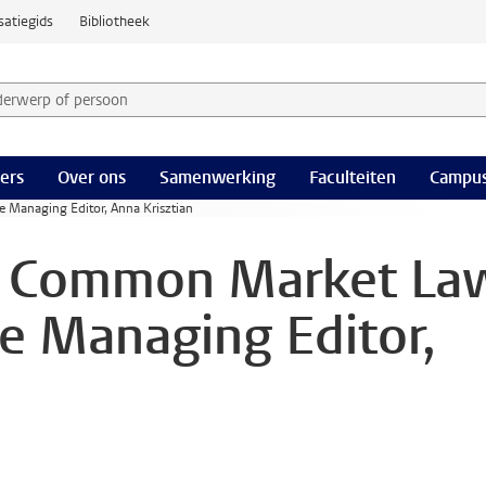
satiegids
Bibliotheek
derwerp of persoon en selecteer categorie
ers
Over ons
Samenwerking
Faculteiten
Campus
 Managing Editor, Anna Krisztian
ij Common Market La
e Managing Editor,