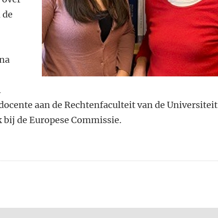
n de
e
rna
l
docente aan de Rechtenfaculteit van de Universiteit
k bij de Europese Commissie.
n
atsApp
 Mastodon