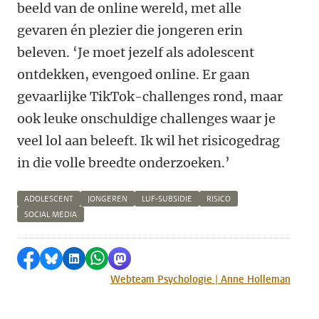
beeld van de online wereld, met alle
gevaren én plezier die jongeren erin
beleven. ‘Je moet jezelf als adolescent
ontdekken, evengoed online. Er gaan
gevaarlijke TikTok-challenges rond, maar
ook leuke onschuldige challenges waar je
veel lol aan beleeft. Ik wil het risicogedrag
in die volle breedte onderzoeken.’
ADOLESCENT
JONGEREN
LUF-SUBSIDIE
RISICO
SOCIAL MEDIA
Delen op Facebook
Delen via Bluesky
Delen op LinkedIn
Delen via WhatsApp
Delen via Mastodon
Webteam Psychologie | Anne Holleman