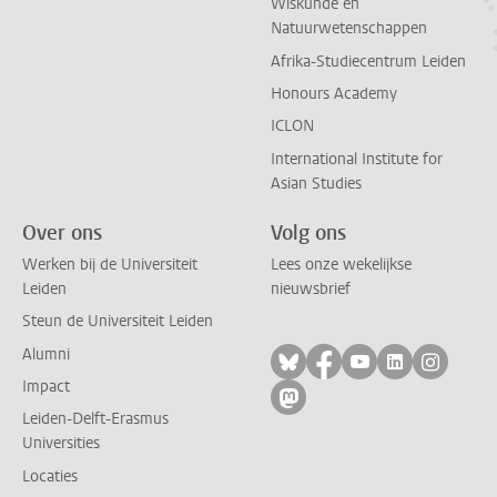
Wiskunde en
Natuurwetenschappen
Afrika-Studiecentrum Leiden
Honours Academy
ICLON
International Institute for
Asian Studies
Over ons
Volg ons
Werken bij de Universiteit
Lees onze wekelijkse
Leiden
nieuwsbrief
Steun de Universiteit Leiden
Alumni
Volg ons op bluesky
Volg ons op facebo
Volg ons op yo
Volg ons op
Volg on
Impact
Volg ons op mastodon
Leiden-Delft-Erasmus
Universities
Locaties