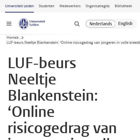
Ga naar hoofdinhoud
Universiteit Leiden
Studenten
Medewerkers
Organisatiegids
Bibliotheek
Menu
Home
...
LUF-beurs Neeltje Blankenstein: ‘Online risicogedrag van jongeren in volle bree
LUF-beurs
Neeltje
Blankenstein:
‘Online
risicogedrag van