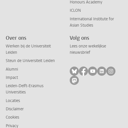
Honours Academy
ICLON
International Institute for
Asian Studies
Over ons
Volg ons
Werken bij de Universiteit
Lees onze wekelijkse
Leiden
nieuwsbrief
Steun de Universiteit Leiden
Alumni
Volg ons op bluesky
Volg ons op facebo
Volg ons op yo
Volg ons op
Volg on
Impact
Volg ons op mastodon
Leiden-Delft-Erasmus
Universities
Locaties
Disclaimer
Cookies
Privacy