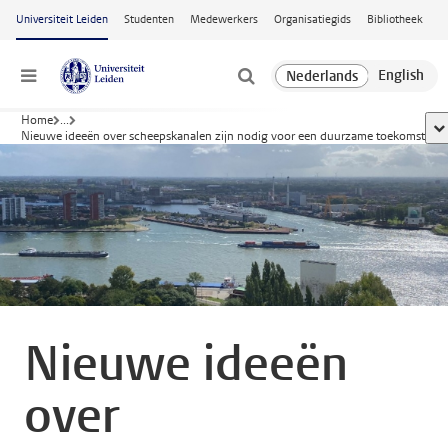
Ga naar hoofdinhoud
Universiteit Leiden
Studenten
Medewerkers
Organisatiegids
Bibliotheek
Menu
Home
...
to
Nieuwe ideeën over scheepskanalen zijn nodig voor een duurzame toekomst
Nieuwe ideeën
over