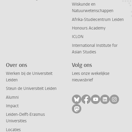
Wiskunde en
Natuurwetenschappen
Afrika-Studiecentrum Leiden
Honours Academy
ICLON
International Institute for
Asian Studies
Over ons
Volg ons
Werken bij de Universiteit
Lees onze wekelijkse
Leiden
nieuwsbrief
Steun de Universiteit Leiden
Alumni
Volg ons op bluesky
Volg ons op facebo
Volg ons op yo
Volg ons op
Volg on
Impact
Volg ons op mastodon
Leiden-Delft-Erasmus
Universities
Locaties