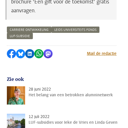
brochure ‘Een gift voor de toekomst’ gratis
aanvragen.
CARRIERE ONTWIKKELING
LEIDS UNIVERSITEITS FONDS
LUF-SUBSIDIE
Delen op Facebook
Delen via Bluesky
Delen op LinkedIn
Delen via WhatsApp
Delen via Mastodon
Mail de redactie
Zie ook
28 juni 2022
Het belang van een betrokken alumninetwerk
12 juli 2022
LUF-subsidies voor Ieke de Vries en Linda Geven