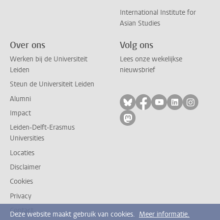
International Institute for
Asian Studies
Over ons
Volg ons
Werken bij de Universiteit
Lees onze wekelijkse
Leiden
nieuwsbrief
Steun de Universiteit Leiden
Alumni
Volg ons op bluesky
Volg ons op facebo
Volg ons op yo
Volg ons op
Volg on
Impact
Volg ons op mastodon
Leiden-Delft-Erasmus
Universities
Locaties
Disclaimer
Cookies
Privacy
Contact
Deze website maakt gebruik van cookies.
Meer informatie.