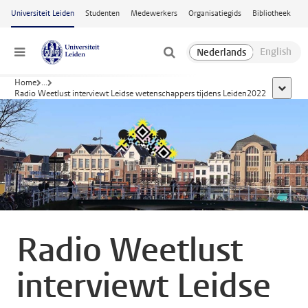
Ga naar hoofdinhoud
Universiteit Leiden
Studenten
Medewerkers
Organisatiegids
Bibliotheek
Menu
Home
...
toon all
Radio Weetlust interviewt Leidse wetenschappers tijdens Leiden2022
Radio Weetlust
interviewt Leidse