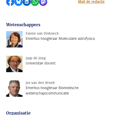
Delen op Facebook
Delen via Bluesky
Delen op LinkedIn
Delen via WhatsApp
Delen via Mastodon
Mail de redactie
Wetenschappers
Ewine van Dishoeck
Emeritus hoogleraar Moleculaire astrofysica
Jaap de Jong
Universitair docent
Jos van den Broek
Emeritus hoogleraar Biomedische
wetenschapscommunicatie
Organisatie