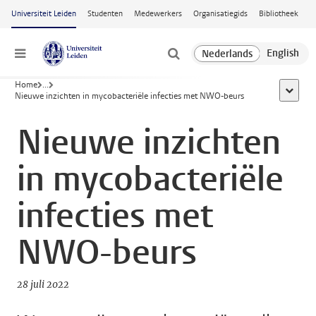
Ga naar hoofdinhoud
Universiteit Leiden
Studenten
Medewerkers
Organisatiegids
Bibliotheek
Menu
Home
...
toon all
Nieuwe inzichten in mycobacteriële infecties met NWO-beurs
Nieuwe inzichten
in mycobacteriële
infecties met
NWO-beurs
28 juli 2022