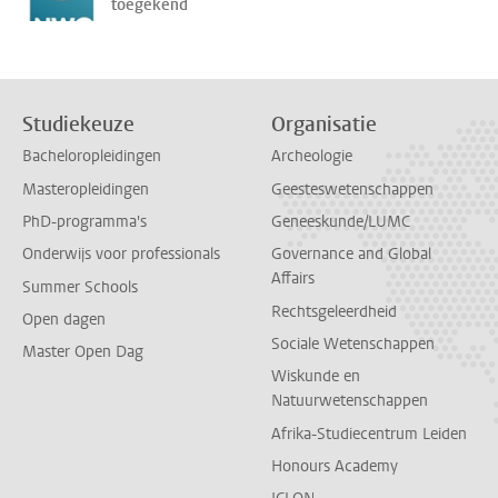
toegekend
Studiekeuze
Organisatie
Bacheloropleidingen
Archeologie
Masteropleidingen
Geesteswetenschappen
PhD-programma's
Geneeskunde/LUMC
Onderwijs voor professionals
Governance and Global
Affairs
Summer Schools
Rechtsgeleerdheid
Open dagen
Sociale Wetenschappen
Master Open Dag
Wiskunde en
Natuurwetenschappen
Afrika-Studiecentrum Leiden
Honours Academy