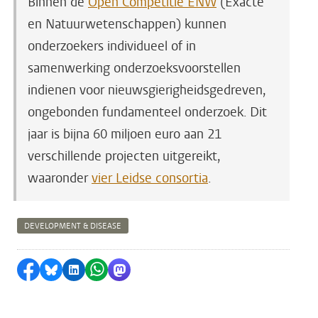
Binnen de
Open Competitie ENW
(Exacte
en Natuurwetenschappen) kunnen
onderzoekers individueel of in
samenwerking onderzoeksvoorstellen
indienen voor nieuwsgierigheidsgedreven,
ongebonden fundamenteel onderzoek. Dit
jaar is bijna 60 miljoen euro aan 21
verschillende projecten uitgereikt,
waaronder
vier Leidse consortia
.
DEVELOPMENT & DISEASE
Delen op Facebook
Delen via Bluesky
Delen op LinkedIn
Delen via WhatsApp
Delen via Mastodon