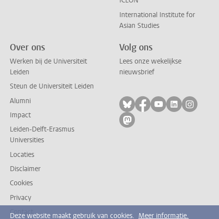
ICLON
International Institute for
Asian Studies
Over ons
Volg ons
Werken bij de Universiteit
Lees onze wekelijkse
Leiden
nieuwsbrief
Steun de Universiteit Leiden
Alumni
Volg ons op bluesky
Volg ons op facebo
Volg ons op yo
Volg ons op
Volg on
Impact
Volg ons op mastodon
Leiden-Delft-Erasmus
Universities
Locaties
Disclaimer
Cookies
Privacy
Contact
Deze website maakt gebruik van cookies.
Meer informatie.