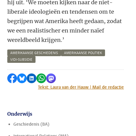
hij uit. ‘We moeten kijken naar de niet-
liberale ideologieën en tendensen om te
begrijpen wat Amerika heeft gedaan, zodat
we een realistischer en minder naïef
wereldbeeld krijgen.’
AMERIKAANSE GESCHIEDENIS
AMERIKAANSE POLITIEK
VIDI-SUBSIDIE
Delen op Facebook
Delen via Bluesky
Delen op LinkedIn
Delen via WhatsApp
Delen via Mastodon
Tekst: Laura van der Hauw | Mail de redactie
Onderwijs
Geschiedenis (BA)