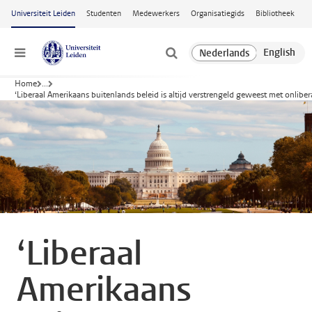
Ga naar hoofdinhoud
Universiteit Leiden
Studenten
Medewerkers
Organisatiegids
Bibliotheek
Menu
Home
...
‘Liberaal Amerikaans buitenlands beleid is altijd verstrengeld geweest met onlibe
‘Liberaal
Amerikaans