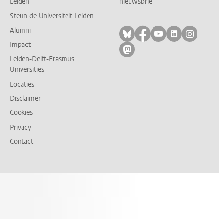
Leiden
nieuwsbrief
Steun de Universiteit Leiden
Alumni
Volg ons op bluesky
Volg ons op facebo
Volg ons op yo
Volg ons op
Volg on
Impact
Volg ons op mastodon
Leiden-Delft-Erasmus
Universities
Locaties
Disclaimer
Cookies
Privacy
Contact