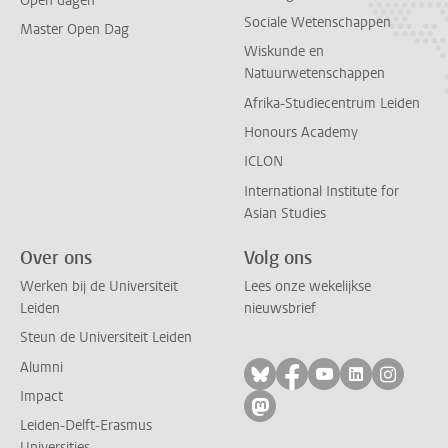
Open dagen
Sociale Wetenschappen
Master Open Dag
Wiskunde en
Natuurwetenschappen
Afrika-Studiecentrum Leiden
Honours Academy
ICLON
International Institute for
Asian Studies
Over ons
Volg ons
Werken bij de Universiteit
Lees onze wekelijkse
Leiden
nieuwsbrief
Steun de Universiteit Leiden
Alumni
Volg ons op bluesky
Volg ons op facebo
Volg ons op yo
Volg ons op
Volg on
Impact
Volg ons op mastodon
Leiden-Delft-Erasmus
Universities