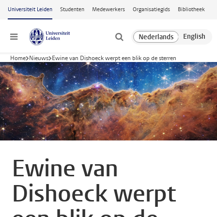
Ga naar hoofdinhoud
Universiteit Leiden
Studenten
Medewerkers
Organisatiegids
Bibliotheek
Menu
Home
Nieuws
Ewine van Dishoeck werpt een blik op de sterren
Ewine van
Dishoeck werpt