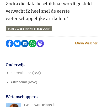
Zodra die data beschikbaar wordt gesteld
verwacht ik heel snel de eerste
wetenschappelijke artikelen.’
JAMES WEBB-RUIMTETELESCOOP
Delen op Facebook
Delen via Bluesky
Delen op LinkedIn
Delen via WhatsApp
Delen via Mastodon
Marin Visscher
Onderwijs
Sterrenkunde (BSc)
Astronomy (MSc)
Wetenschappers
Ewine van Dishoeck