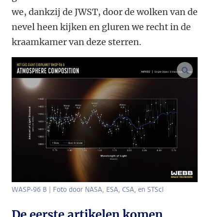
we, dankzij de JWST, door de wolken van de
nevel heen kijken en gluren we recht in de
kraamkamer van deze sterren.
vergroo
WASP-96 B | Foto door NASA, ESA, CSA, en STScI
De eerste artikelen komen