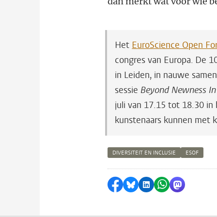
dan merkt wat voor wie b
Het
EuroScience Open Fo
congres van Europa. De 10e
in Leiden, in nauwe same
sessie
Beyond Newness In 
juli van 17.15 tot 18.30 
kunstenaars kunnen met ko
DIVERSITEIT EN INCLUSIE
ESOF
Delen op Facebook
Delen via Bluesky
Delen op LinkedI
Delen via Wh
Delen via