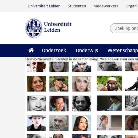
Ga naar hoofdinhoud
Universiteit Leiden
Studenten
Medewerkers
Organi
Zoek op on
Zoekterm
Onderzoek
Onderwijs
Wetenschapp
Home
Nieuws
Diversiteit in de samenleving: ‘We zoeken naar een