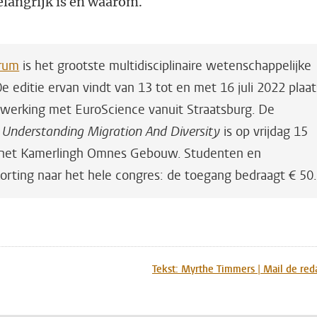
elangrijk is en waarom.
rum
is het grootste multidisciplinaire wetenschappelijke
 editie ervan vindt van 13 tot en met 16 juli 2022 plaat
nwerking met EuroScience vanuit Straatsburg. De
Understanding Migration And Diversity
is op vrijdag 15
in het Kamerlingh Omnes Gebouw. Studenten en
rting naar het hele congres: de toegang bedraagt € 50
n
atsApp
 Mastodon
Tekst: Myrthe Timmers | Mail de red