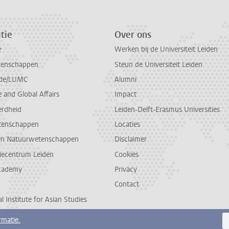
tie
Over ons
e
Werken bij de Universiteit Leiden
tenschappen
Steun de Universiteit Leiden
de/LUMC
Alumni
and Global Affairs
Impact
erdheid
Leiden-Delft-Erasmus Universities
tenschappen
Locaties
en Natuurwetenschappen
Disclaimer
diecentrum Leiden
Cookies
cademy
Privacy
Contact
l Institute for Asian Studies
rmatie.