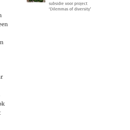
subsidie voor project
‘Dilemmas of diversity’
n
 een
en
ar
s
ok
t