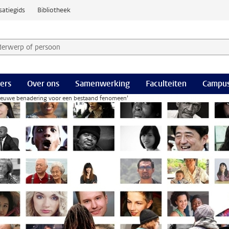
satiegids
Bibliotheek
derwerp of persoon en selecteer categorie
ers
Over ons
Samenwerking
Faculteiten
Campus
 nieuwe benadering voor een bestaand fenomeen’