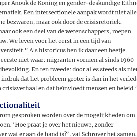
haper Anouk de Koning en gender-deskundige Eithn
ematiek. Een intersectionele aanpak wordt niet all
e bezwaren, maar ook door de crisisretoriek.
 maar ook een deel van de wetenschappers, roepen
uw. We leven voor het eerst in een tijd van
ersiteit.” Als historicus ben ik daar een beetje
en eerste niet waar: migranten vormen al sinds 1960
dbevolking. En ten tweede: door alles steeds als ni
 indruk dat het probleem groter is dan in het verled
n crisisverhaal en dat beïnvloedt mensen en beleid.
ctionaliteit
aarom gesproken worden over de mogelijkheden om
doen. ‘Hoe praat je over het nieuwe, zonder
ver wat er aan de hand is?’, vat Schrover het samen.