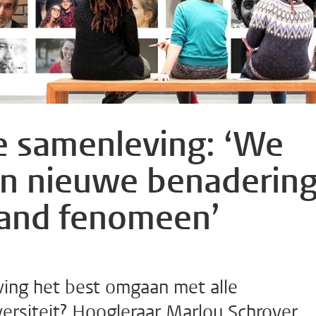
de samenleving: ‘We
en nieuwe benaderin
aand fenomeen’
ing het best omgaan met alle
versiteit? Hoogleraar Marlou Schrover