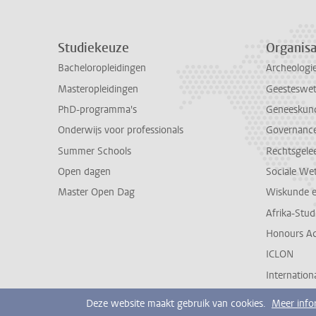
Studiekeuze
Organisa
Bacheloropleidingen
Archeologi
Masteropleidingen
Geesteswe
PhD-programma's
Geneeskun
Onderwijs voor professionals
Governance 
Summer Schools
Rechtsgele
Open dagen
Sociale We
Master Open Dag
Wiskunde 
Afrika-Stu
Honours A
ICLON
Internationa
Deze website maakt gebruik van cookies.
Meer info