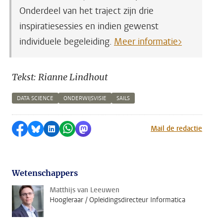
Onderdeel van het traject zijn drie
inspiratiesessies en indien gewenst
individuele begeleiding.
Meer informatie>
Tekst: Rianne Lindhout
DATA SCIENCE
ONDERWIJSVISIE
SAILS
Delen op Facebook
Delen via Bluesky
Delen op LinkedIn
Delen via WhatsApp
Delen via Mastodon
Mail de redactie
Wetenschappers
Matthijs van Leeuwen
Hoogleraar / Opleidingsdirecteur Informatica