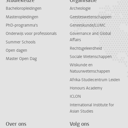
Studiekeuze
Organisatie
Bacheloropleidingen
Archeologie
Masteropleidingen
Geesteswetenschappen
PhD-programma's
Geneeskunde/LUMC
Onderwijs voor professionals
Governance and Global
Affairs
Summer Schools
Rechtsgeleerdheid
Open dagen
Sociale Wetenschappen
Master Open Dag
Wiskunde en
Natuurwetenschappen
Afrika-Studiecentrum Leiden
Honours Academy
ICLON
International Institute for
Asian Studies
Over ons
Volg ons