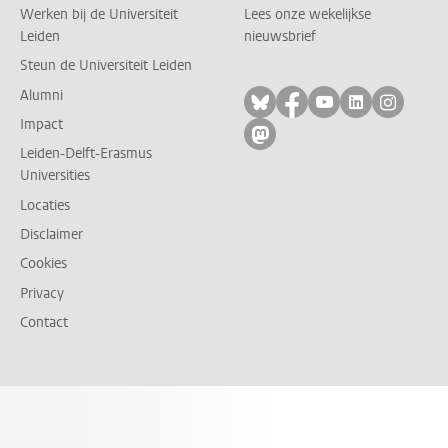
Werken bij de Universiteit
Lees onze wekelijkse
Leiden
nieuwsbrief
Steun de Universiteit Leiden
Alumni
Volg ons op bluesky
Volg ons op facebo
Volg ons op yo
Volg ons op
Volg on
Impact
Volg ons op mastodon
Leiden-Delft-Erasmus
Universities
Locaties
Disclaimer
Cookies
Privacy
Contact