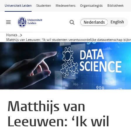
Ga naar hoofdinhoud
Universiteit Leiden
Studenten
Medewerkers
Organisatiegids
Bibliotheek
Menu
Home
...
Matthijs van Leeuwen: ‘Ik wil studenten verantwoordelijke datawetenschap bijb
Matthijs van
Leeuwen: ‘Ik wil