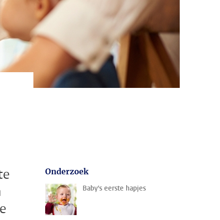
te
Onderzoek
n
Baby's eerste hapjes
ie