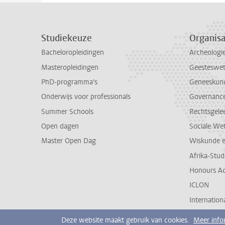
Studiekeuze
Organisa
Bacheloropleidingen
Archeologi
Masteropleidingen
Geesteswe
PhD-programma's
Geneeskun
Onderwijs voor professionals
Governance 
Summer Schools
Rechtsgele
Open dagen
Sociale We
Master Open Dag
Wiskunde 
Afrika-Stu
Honours A
ICLON
Internationa
Deze website maakt gebruik van cookies.
Meer info