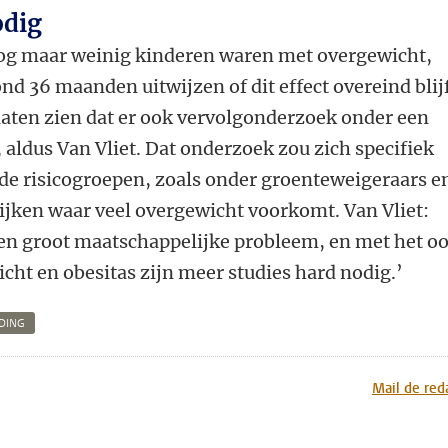
odig
 nog maar weinig kinderen waren met overgewicht,
d 36 maanden uitwijzen of dit effect overeind blijf
laten zien dat er ook vervolgonderzoek onder een
, aldus Van Vliet. Dat onderzoek zou zich specifiek
de risicogroepen, zoals onder groenteweigeraars e
ijken waar veel overgewicht voorkomt. Van Vliet:
en groot maatschappelijke probleem, en met het o
cht en obesitas zijn meer studies hard nodig.’
DING
n
atsApp
 Mastodon
Mail de red