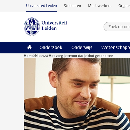
Ga naar hoofdinhoud
Universiteit Leiden
Studenten
Medewerkers
Organi
Zoek op on
Zoekterm
Onderzoek
Onderwijs
Wetenschapp
Home
Nieuws
Hoe zorg je ervoor dat je kind gezond eet?