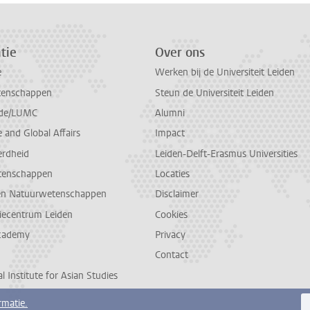
tie
Over ons
e
Werken bij de Universiteit Leiden
tenschappen
Steun de Universiteit Leiden
de/LUMC
Alumni
and Global Affairs
Impact
erdheid
Leiden-Delft-Erasmus Universities
tenschappen
Locaties
en Natuurwetenschappen
Disclaimer
diecentrum Leiden
Cookies
cademy
Privacy
Contact
l Institute for Asian Studies
rmatie.