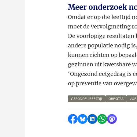
Meer onderzoek n
Omdat er op die leeftijd
moet de vervolgmeting ron
De voorlopige resultaten 
andere populatie nodig is
kunnen richten op bepaal
gezinnen uit kwetsbare w
‘Ongezond eetgedrag is e
op preventie van overgewi
GEZONDE LEEFSTIJL
OBESITAS
VOE
Delen op Facebook
Delen via Bluesky
Delen op LinkedI
Delen via Wh
Delen via