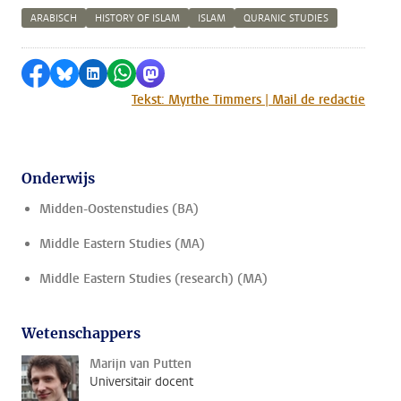
ARABISCH
HISTORY OF ISLAM
ISLAM
QURANIC STUDIES
Delen op Facebook
Delen via Bluesky
Delen op LinkedIn
Delen via WhatsApp
Delen via Mastodon
Tekst: Myrthe Timmers | Mail de redactie
Onderwijs
Midden-Oostenstudies (BA)
Middle Eastern Studies (MA)
Middle Eastern Studies (research) (MA)
Wetenschappers
Marijn van Putten
Universitair docent