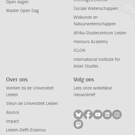
Open dagen
Sociale Wetenschappen
Master Open Dag
Wiskunde en
Natuurwetenschappen
Afrika-Studiecentrum Leiden
Honours Academy
ICLON
International Institute for
Asian Studies
Over ons
Volg ons
Werken bij de Universiteit
Lees onze wekelijkse
Leiden
nieuwsbrief
Steun de Universiteit Leiden
Alumni
Volg ons op bluesky
Volg ons op facebo
Volg ons op yo
Volg ons op
Volg on
Impact
Volg ons op mastodon
Leiden-Delft-Erasmus