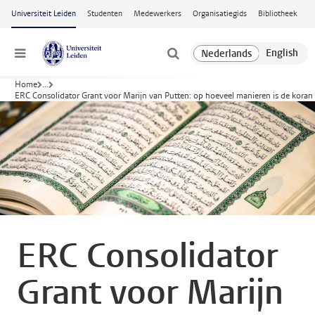
Ga naar hoofdinhoud
Universiteit Leiden
Studenten
Medewerkers
Organisatiegids
Bibliotheek
Menu
Home
...
ERC Consolidator Grant voor Marijn van Putten: op hoeveel manieren is de koran
ERC Consolidator
Grant voor Marijn