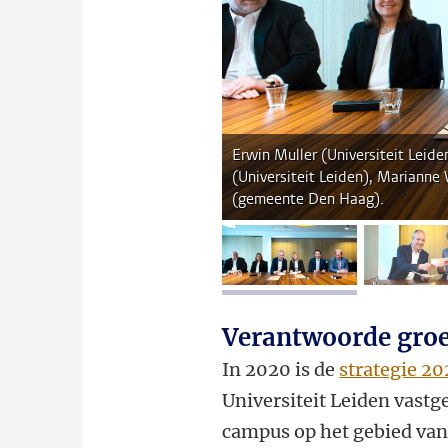
Erwin Muller (Universiteit Leid
(Universiteit Leiden), Mariann
(gemeente Den Haag).
afbeelding 1
a
Verantwoorde groe
In 2020 is de
strategie 2
Universiteit Leiden vastg
campus op het gebied van