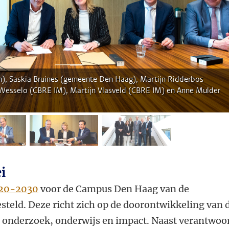
en), Saskia Bruines (gemeente Den Haag), Martijn Ridderbos
e Wesselo (CBRE IM), Martijn Vlasveld (CBRE IM) en Anne Mulder
fbeelding 2
afbeelding 3
afbeelding 4
i
020-2030
voor de Campus Den Haag van de
esteld. Deze richt zich op de doorontwikkeling van 
 onderzoek, onderwijs en impact. Naast verantwoo