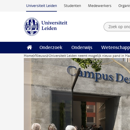
Ga naar hoofdinhoud
Universiteit Leiden
Studenten
Medewerkers
Organi
Zoek op on
Zoekterm
Onderzoek
Onderwijs
Wetenschapp
Home
Nieuws
Universiteit Leiden neemt mogelijk nieuw pand in Ha