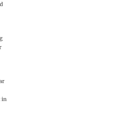
gd
og
r
ar
 in