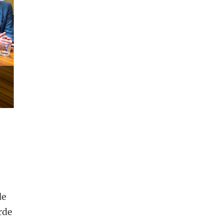
de
rde