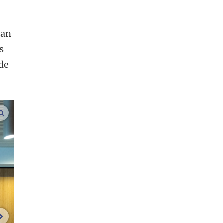
aan
s
de
vergroot afbeeldingen
volgende afbeelding