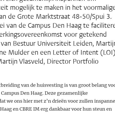
teit mogelijk te maken in het voormalig
an de Grote Marktstraat 48-50/Spui 3.
i van de Campus Den Haag te faciliter
werkingsovereenkomst voor getekend
 van Bestuur Universiteit Leiden, Martij
e Mulder en een Letter of Intent (LOI
rtijn Vlasveld, Director Portfolio
tbreiding van de huisvesting is van groot belang vo
e Campus Den Haag. Deze gezamenlijke
at we ons hier met z’n drieën voor zullen inspann
 Haag en CBRE IM erg dankbaar voor hun steun en