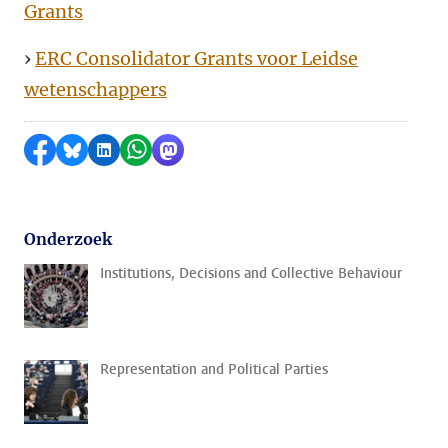
Grants
›
ERC Consolidator Grants voor Leidse
wetenschappers
Delen op Facebook
Delen via Bluesky
Delen op LinkedIn
Delen via WhatsApp
Delen via Mastodon
Onderzoek
Institutions, Decisions and Collective Behaviour
Representation and Political Parties