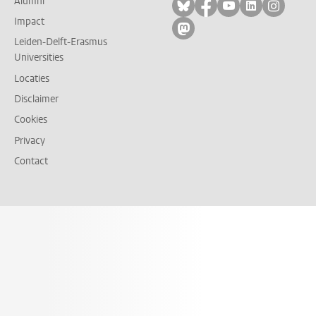
Alumni
Volg ons op bluesky
Volg ons op facebo
Volg ons op yo
Volg ons op
Volg on
Impact
Volg ons op mastodon
Leiden-Delft-Erasmus
Universities
Locaties
Disclaimer
Cookies
Privacy
Contact