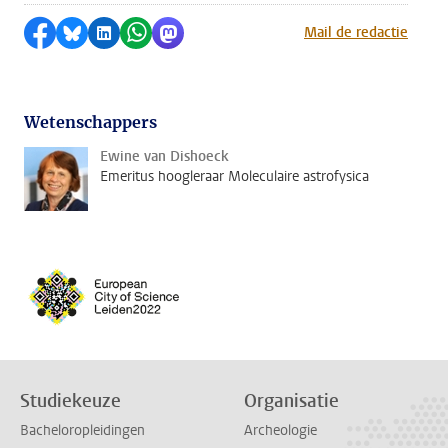
Delen op Facebook
Delen via Bluesky
Delen op LinkedIn
Delen via WhatsApp
Delen via Mastodon
Mail de redactie
Wetenschappers
Ewine van Dishoeck
Emeritus hoogleraar Moleculaire astrofysica
Studiekeuze
Organisatie
Bacheloropleidingen
Archeologie