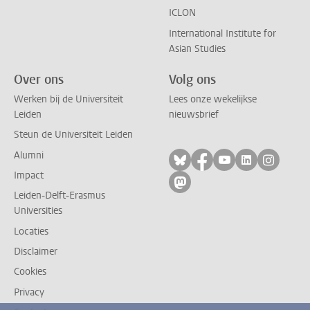
ICLON
International Institute for
Asian Studies
Over ons
Volg ons
Werken bij de Universiteit
Lees onze wekelijkse
Leiden
nieuwsbrief
Steun de Universiteit Leiden
Alumni
Volg ons op bluesky
Volg ons op facebo
Volg ons op yo
Volg ons op
Volg on
Impact
Volg ons op mastodon
Leiden-Delft-Erasmus
Universities
Locaties
Disclaimer
Cookies
Privacy