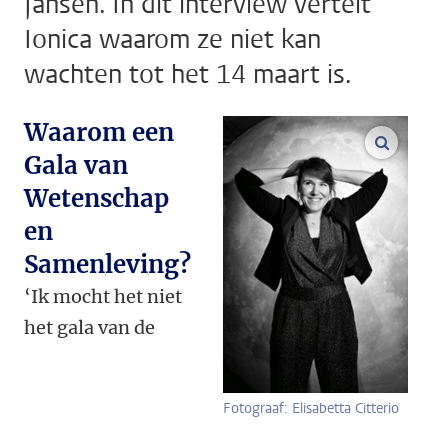
Jansen. In dit interview vertelt
Ionica waarom ze niet kan
wachten tot het 14 maart is.
Waarom een
vergroo
Gala van
Wetenschap
en
Samenleving?
‘Ik mocht het niet
het gala van de
Fotograaf: Elisabetta Citterio