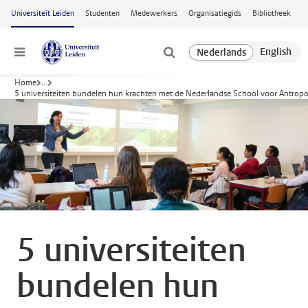
Ga naar hoofdinhoud
Universiteit Leiden
Studenten
Medewerkers
Organisatiegids
Bibliotheek
Menu
Home
...
5 universiteiten bundelen hun krachten met de Nederlandse School voor Antrop
5 universiteiten
bundelen hun