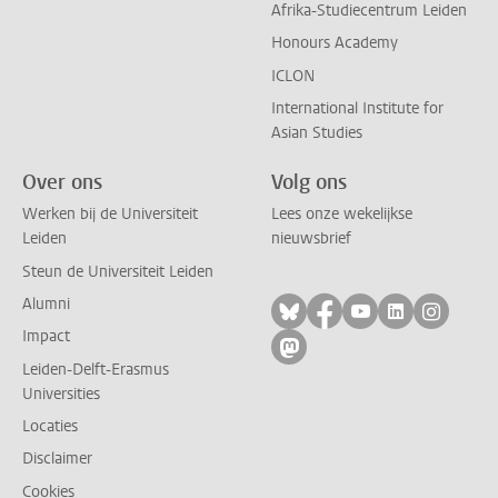
Afrika-Studiecentrum Leiden
Honours Academy
ICLON
International Institute for
Asian Studies
Over ons
Volg ons
Werken bij de Universiteit
Lees onze wekelijkse
Leiden
nieuwsbrief
Steun de Universiteit Leiden
Alumni
Volg ons op bluesky
Volg ons op facebo
Volg ons op yo
Volg ons op
Volg on
Impact
Volg ons op mastodon
Leiden-Delft-Erasmus
Universities
Locaties
Disclaimer
Cookies