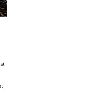
dat
ht,