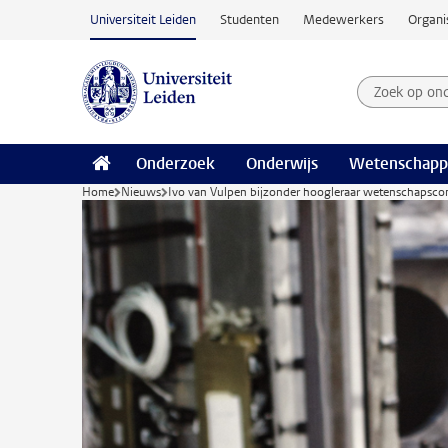
Ga naar hoofdinhoud
Universiteit Leiden
Studenten
Medewerkers
Organi
Zoek op on
Zoekterm
Onderzoek
Onderwijs
Wetenschapp
Home
Nieuws
Ivo van Vulpen bijzonder hoogleraar wetenschapsc