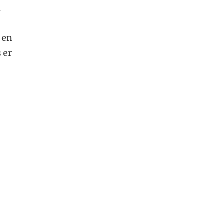
n
 en
 er