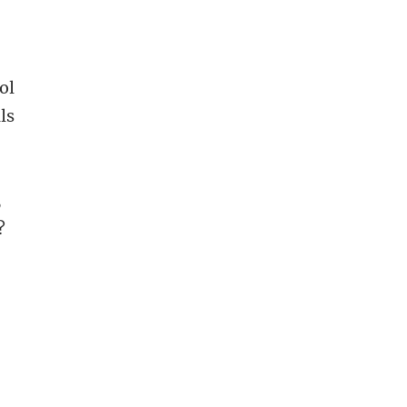
ol
ls
,
?