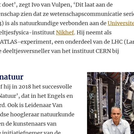
t doet’, zegt Ivo van Vulpen, ‘Dit laat aan de
nschap zien dat ze wetenschapscommunicatie seri
) is als natuurkundige verbonden aan de
Universite
eltjesfysica-instituut
Nikhef
. Hij neemt als
t ATLAS-experiment, een onderdeel van de LHC (La
 deeltjesversneller van het instituut CERN bij
 natuur
f hij in 2018 het succesvolle
atuur’, dat in het Engels en
rd. Ook is Leidenaar Van
idse hoogleraar natuurkunde
en de kunstenaars van
 initiatiefnemer van de