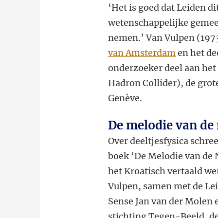
‘Het is goed dat Leiden di
wetenschappelijke gemee
nemen.’ Van Vulpen (1973
van Amsterdam
en het de
onderzoeker deel aan he
Hadron Collider), de grote
Genève.
De melodie van de
Over deeltjesfysica schree
boek ‘De Melodie van de N
het Kroatisch vertaald we
Vulpen, samen met de Le
Sense Jan van der Molen 
stichting Tegen-Beeld, de