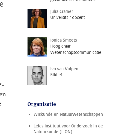
e
Julia Cramer
Universitair docent
Ionica Smeets
Hoogleraar
Wetenschapscommunicatie
Ivo van Vulpen
Nikhef
V-
 en
e
Organisatie
Wiskunde en Natuurwetenschappen
Leids Instituut voor Onderzoek in de
Natuurkunde (LION)