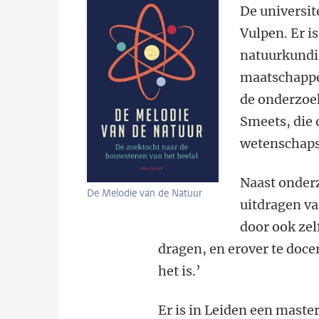
De universit
Vulpen. Er i
natuurkundig
maatschappe
de onderzoe
Smeets, die 
wetenschaps
Naast onder
De Melodie van de Natuur
uitdragen v
door ook ze
dragen, en erover te doce
het is.’
Er is in Leiden een mast