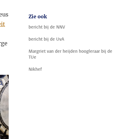
eus
Zie ook
it
bericht bij de NNV
bericht bij de UvA
rge
Margriet van der heijden hoogleraar bij de
TUe
Nikhef
vergroot afbeeldingen