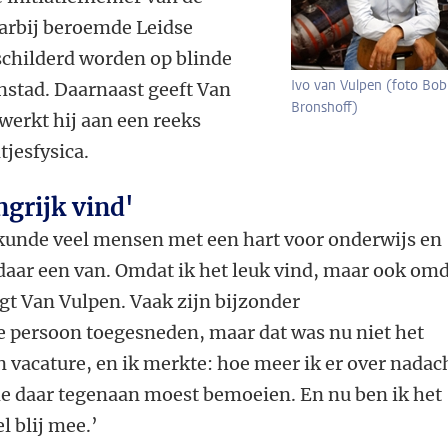
aarbij beroemde Leidse
childerd worden op blinde
Ivo van Vulpen (foto Bob
nstad. Daarnaast geeft Van
Bronshoff)
werkt hij aan een reeks
tjesfysica.
ngrijk vind'
rkunde veel mensen met een hart voor onderwijs en
daar een van. Omdat ik het leuk vind, maar ook om
egt Van Vulpen. Vaak zijn bijzonder
 persoon toegesneden, maar dat was nu niet het
en vacature, en ik merkte: hoe meer ik er over nadac
me daar tegenaan moest bemoeien. En nu ben ik het
l blij mee.’