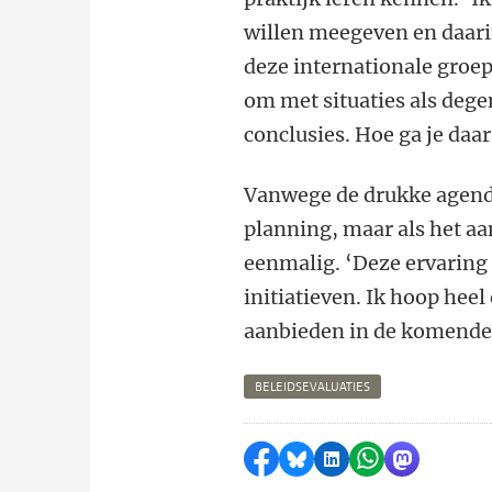
willen meegeven en daari
deze internationale groep
om met situaties als degen
conclusies. Hoe ga je daa
Vanwege de drukke agenda
planning, maar als het aa
eenmalig. ‘Deze ervaring 
initiatieven. Ik hoop hee
aanbieden in de komende 
BELEIDSEVALUATIES
Delen op Facebook
Delen via Bluesky
Delen op LinkedI
Delen via Wh
Delen via