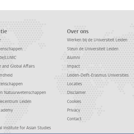
tie
Over ons
e
Werken bij de Universiteit Leiden
tenschappen
Steun de Universiteit Leiden
de/LUMC
Alumni
and Global Affairs
Impact
erdheid
Leiden-Delft-Erasmus Universities
tenschappen
Locaties
en Natuurwetenschappen
Disclaimer
diecentrum Leiden
Cookies
cademy
Privacy
Contact
l Institute for Asian Studies