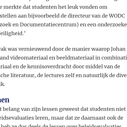
e merkte dat studenten het leuk vonden om
 stellen aan bijvoorbeeld de directeur van de WODC
zoek en Documentatiecentrum) en een onderzoeke
eiligheid.’
 vak was vernieuwend door de manier waarop Johan
and videomateriaal en beeldmateriaal in combinat
iaal en de kennisoverdracht door middel van de
e literatuur, de lectures zelf en
natuurlijk de div
jk.
nen
 belang van zijn lessen geweest dat studenten niet
leidsevaluaties leren, maar dat ze daarnaast ook de
 heb ze dus deels de lessen over beleidsevaluaties