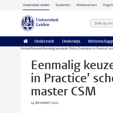
Ga naar hoofdinhoud
Universiteit Leiden
Studenten
Medewerkers
Organi
Zoek op on
Zoekterm
Onderzoek
Onderwijs
Wetenschapp
Home
Nieuws
Eenmalig keuzevak ‘Policy Evaluation in Practice’ sc
Eenmalig keuze
in Practice’ sch
master CSM
14 december 2021