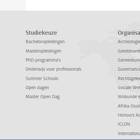
Studiekeuze
Organisa
Bacheloropleidingen
Archeologi
Masteropleidingen
Geesteswe
PhD-programma's
Geneeskun
Onderwijs voor professionals
Governance 
Summer Schools
Rechtsgele
Open dagen
Sociale We
Master Open Dag
Wiskunde 
Afrika-Stu
Honours A
ICLON
Internationa