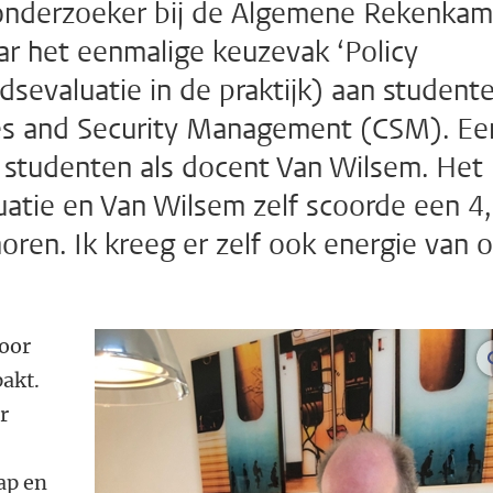
 onderzoeker bij de Algemene Rekenkam
ar het eenmalige keuzevak ‘Policy
eidsevaluatie in de praktijk) aan student
ses and Security Management (CSM). Ee
l studenten als docent Van Wilsem. Het
uatie en Van Wilsem zelf scoorde een 4
horen. Ik kreeg er zelf ook energie van 
oor
pakt.
r
ap en