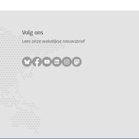
Volg ons
Lees onze wekelijkse nieuwsbrief
Volg ons op bluesky
Volg ons op facebook
Volg ons op youtube
Volg ons op linkedin
Volg ons op instagram
Volg ons op mastodon