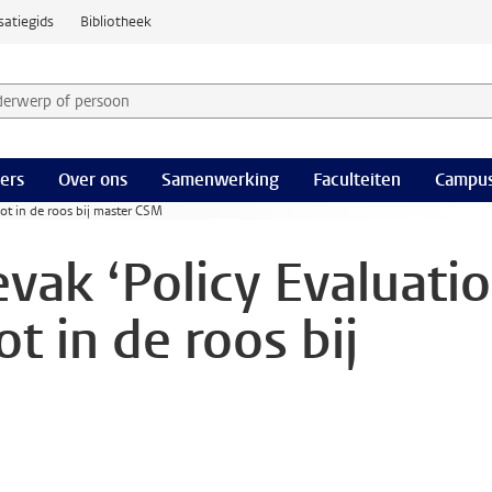
satiegids
Bibliotheek
derwerp of persoon en selecteer categorie
ers
Over ons
Samenwerking
Faculteiten
Campus
hot in de roos bij master CSM
vak ‘Policy Evaluati
ot in de roos bij