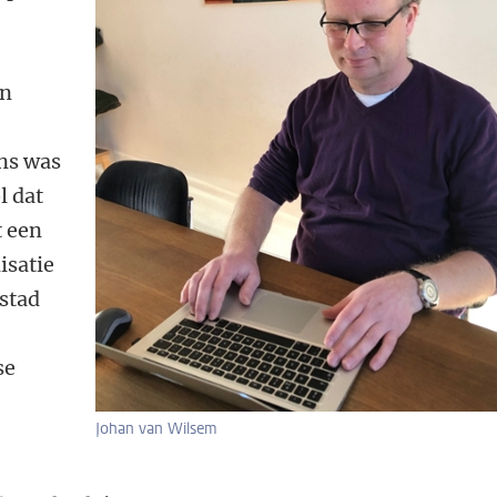
en
ns was
l dat
t een
isatie
nstad
se
Johan van Wilsem