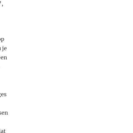
’,
op
 je
een
-
ges
ssen
dat