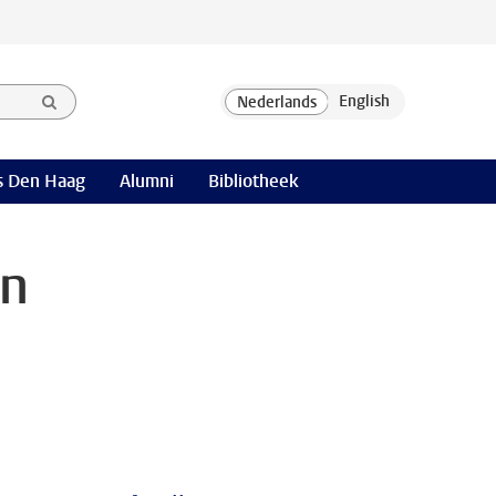
 Den Haag
Alumni
Bibliotheek
on