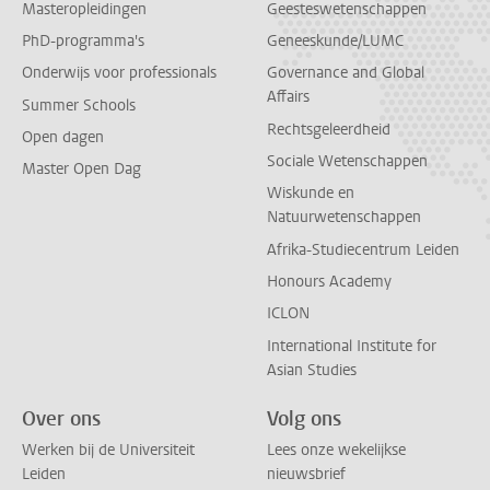
Masteropleidingen
Geesteswetenschappen
PhD-programma's
Geneeskunde/LUMC
Onderwijs voor professionals
Governance and Global
Affairs
Summer Schools
Rechtsgeleerdheid
Open dagen
Sociale Wetenschappen
Master Open Dag
Wiskunde en
Natuurwetenschappen
Afrika-Studiecentrum Leiden
Honours Academy
ICLON
International Institute for
Asian Studies
Over ons
Volg ons
Werken bij de Universiteit
Lees onze wekelijkse
Leiden
nieuwsbrief