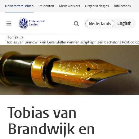
Ga naar hoofdinhoud
Universiteit Leiden
Studenten
Medewerkers
Organisatiegids
Bibliotheek
Menu
Home
...
Tobias van Brandwijk en Leïla Gfeller winnen scriptieprijzen bachelor’s Politicol
Tobias van
Brandwijk en