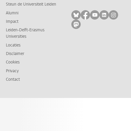
Steun de Universiteit Leiden
Alumni
Volg ons op bluesky
Volg ons op facebo
Volg ons op yo
Volg ons op
Volg on
Impact
Volg ons op mastodon
Leiden-Delft-Erasmus
Universities
Locaties
Disclaimer
Cookies
Privacy
Contact