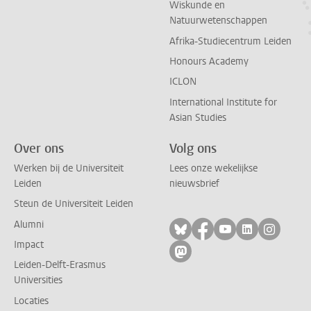
Wiskunde en
Natuurwetenschappen
Afrika-Studiecentrum Leiden
Honours Academy
ICLON
International Institute for
Asian Studies
Over ons
Volg ons
Werken bij de Universiteit
Lees onze wekelijkse
Leiden
nieuwsbrief
Steun de Universiteit Leiden
Alumni
Volg ons op bluesky
Volg ons op facebo
Volg ons op yo
Volg ons op
Volg on
Impact
Volg ons op mastodon
Leiden-Delft-Erasmus
Universities
Locaties