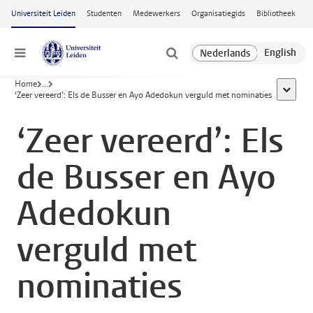
Ga naar hoofdinhoud
Universiteit Leiden
Studenten
Medewerkers
Organisatiegids
Bibliotheek
Menu
Home
...
toon all
‘Zeer vereerd’: Els de Busser en Ayo Adedokun verguld met nominaties
‘Zeer vereerd’: Els
de Busser en Ayo
Adedokun
verguld met
nominaties