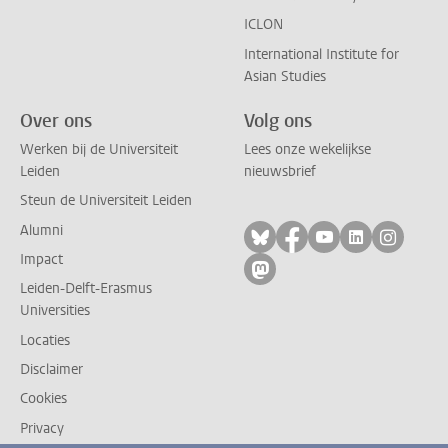
ICLON
International Institute for
Asian Studies
Over ons
Volg ons
Werken bij de Universiteit
Lees onze wekelijkse
Leiden
nieuwsbrief
Steun de Universiteit Leiden
Alumni
Volg ons op bluesky
Volg ons op facebo
Volg ons op yo
Volg ons op
Volg on
Impact
Volg ons op mastodon
Leiden-Delft-Erasmus
Universities
Locaties
Disclaimer
Cookies
Privacy