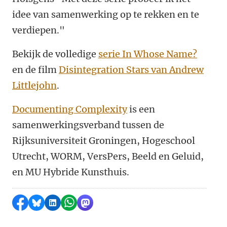
idee van samenwerking op te rekken en te
verdiepen."
Bekijk de volledige
serie In Whose Name?
en de film
Disintegration Stars van Andrew
Littlejohn
.
Documenting Complexity
is een
samenwerkingsverband tussen de
Rijksuniversiteit Groningen, Hogeschool
Utrecht, WORM, VersPers, Beeld en Geluid,
en MU Hybride Kunsthuis.
Delen op Facebook
Delen via Bluesky
Delen op LinkedIn
Delen via WhatsApp
Delen via Mastodon