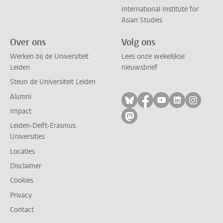
International Institute for
Asian Studies
Over ons
Volg ons
Werken bij de Universiteit
Lees onze wekelijkse
Leiden
nieuwsbrief
Steun de Universiteit Leiden
Alumni
Volg ons op bluesky
Volg ons op facebo
Volg ons op yo
Volg ons op
Volg on
Impact
Volg ons op mastodon
Leiden-Delft-Erasmus
Universities
Locaties
Disclaimer
Cookies
Privacy
Contact